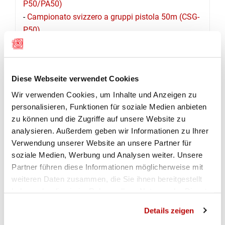
P50/PA50)
-
Campionato svizzero a gruppi pistola 50m (CSG-
P50)
-
Campionato svizzero di sezione fucile 300m e
pistola 25/50m (CSS-300/25/50)
-
Concorso di società pistola 50m (CS-P50)
Diese Webseite verwendet Cookies
Le gare con la pistola 50m si svolgono anche
Wir verwenden Cookies, um Inhalte und Anzeigen zu
al
Tiro federale in campagna
, al
Campionato
personalisieren, Funktionen für soziale Medien anbieten
individuale per Juniores+Veterani (JU+VE)
,
zu können und die Zugriffe auf unsere Website zu
ai
Shooting Masters
ed ai
Campionati svizzeri
analysieren. Außerdem geben wir Informationen zu Ihrer
outdoor
.
Verwendung unserer Website an unsere Partner für
soziale Medien, Werbung und Analysen weiter. Unsere
Partner führen diese Informationen möglicherweise mit
weiteren Daten zusammen, die Sie ihnen bereitgestellt
haben oder die sie im Rahmen Ihrer Nutzung der Dienste
ORGANIZZAZIONE
gesammelt haben.
Details zeigen