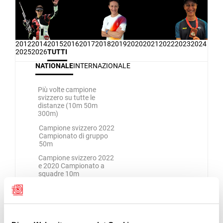
2012
2014
2015
2016
2017
2018
2019
2020
2021
2022
2023
2024
2025
2026
TUTTI
NATIONALE
INTERNAZIONALE
Più volte campione
svizzero su tutte le
distanze (10m 50m
300m)
Campione svizzero 2022
Campionato di gruppo
50m
Campione svizzero 2022
e 2020 Campionato a
squadre 10m
Campione svizzero 2020
carabina 50m a tre
posizioni uomini
Campione svizzero 2019