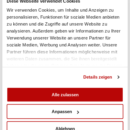
Diese Webseite verwendet Cookies
carabina ad aria
compressa 10m
Wir verwenden Cookies, um Inhalte und Anzeigen zu
personalisieren, Funktionen für soziale Medien anbieten
2° posto
carabina 50m a tre posizioni
zu können und die Zugriffe auf unsere Website zu
1° posto
carabina ad aria compressa 10m
analysieren. Außerdem geben wir Informationen zu Ihrer
Verwendung unserer Website an unsere Partner für
2° posto
carabina 50m a tre posizioni
soziale Medien, Werbung und Analysen weiter. Unsere
Partner führen diese Informationen möglicherweise mit
1° posto
carabina 50m a tre posizioni
weiteren Daten zusammen, die Sie ihnen bereitgestellt
haben oder die sie im Rahmen Ihrer Nutzung der Dienste
gesammelt haben.
SPONSOR INDIVIDUALI
Details zeigen
Carl Walther
Alle zulassen
Marti Gründungstechnik AG
Federer Augenoptik Buchs
Associazione dei donatori della squadra nazionale
Anpassen
FORNITORI
Ablehnen