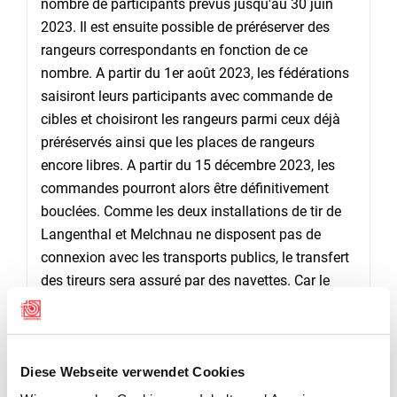
nombre de participants prévus jusqu'au 30 juin
2023. Il est ensuite possible de préréserver des
rangeurs correspondants en fonction de ce
nombre. A partir du 1er août 2023, les fédérations
saisiront leurs participants avec commande de
cibles et choisiront les rangeurs parmi ceux déjà
préréservés ainsi que les places de rangeurs
encore libres. A partir du 15 décembre 2023, les
commandes pourront alors être définitivement
bouclées. Comme les deux installations de tir de
Langenthal et Melchnau ne disposent pas de
connexion avec les transports publics, le transfert
des tireurs sera assuré par des navettes. Car le
centre administratif de la manifestation se situera
à Langenthal où auront lieu le décompte et le
paiement des tireurs. Un armurier se tiendra à
Diese Webseite verwendet Cookies
disposition des tireurs pour le contrôle des fusils
aux deux endroits et les participants pourront s'y