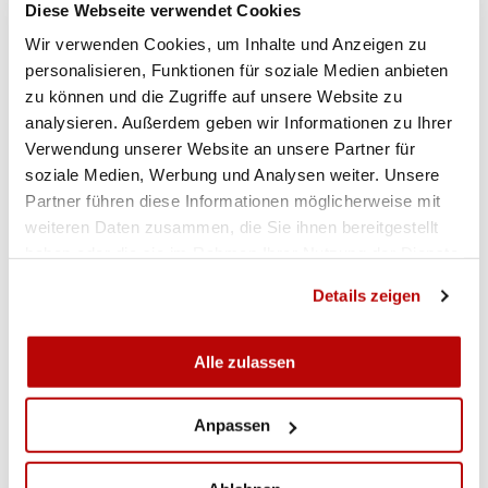
9. Rang
Gewehr 50m Dreistellung
Diese Webseite verwendet Cookies
12. Rang
Gewehr 10m
Wir verwenden Cookies, um Inhalte und Anzeigen zu
personalisieren, Funktionen für soziale Medien anbieten
1. Rang
Gewehr 300m liegend Frauen/Juni
zu können und die Zugriffe auf unsere Website zu
2. Rang
Gewehr 50m liegend
analysieren. Außerdem geben wir Informationen zu Ihrer
6. Rang
Gewehr 50m Dreistellung
Verwendung unserer Website an unsere Partner für
6. Rang
Gewehr 300m Dreistellung
soziale Medien, Werbung und Analysen weiter. Unsere
2. Rang
Gewehr 10m
Partner führen diese Informationen möglicherweise mit
weiteren Daten zusammen, die Sie ihnen bereitgestellt
3. Rang
Gewehr 10m Mixed Team
haben oder die sie im Rahmen Ihrer Nutzung der Dienste
1. Rang
Gewehr 50m liegend Juniorinnen U
gesammelt haben.
Details zeigen
INDIVIDUALSPONSOREN
Alle zulassen
Indoor Swiss Shooting AG
Optiker Svec
SGSSE
Anpassen
Active Fitness
Update Fitness