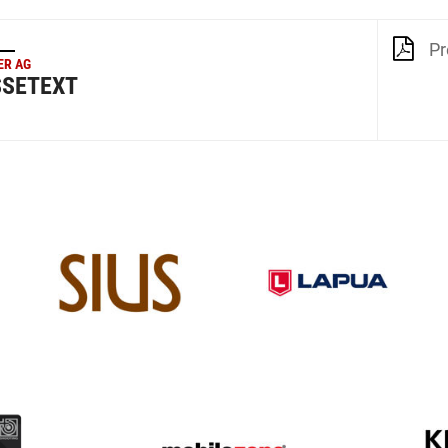
Pr
ER AG
SSETEXT