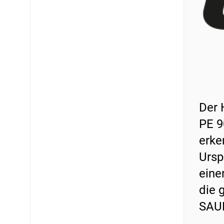
Der 
PE 9
erke
Ursp
eine
die 
SAU