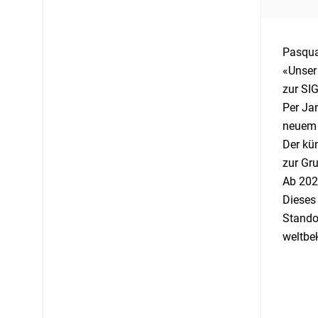
Pasqua
«Unser 
zur SIG
Per Ja
neuem W
Der kün
zur Gr
Ab 202
Dieses
Stando
weltbe