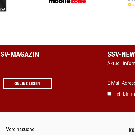
 SSV-MAGAZIN
SSV-NEW
Aktuell infor
E-Mail Adres
ONLINE LESEN
Ich bin m
Vereinssuche
KO