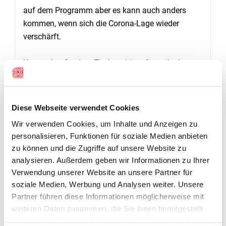
auf dem Programm aber es kann auch anders
kommen, wenn sich die Corona-Lage wieder
verschärft.
Um an den Outdoor-Titelwettkämpfen teilnehmen
zu können, müssen alle Schützinnen und
Schützen die Dezentralisierten
Matchmeisterschaften (DMM) bestreiten. Nur die
Diese Webseite verwendet Cookies
Besten qualifizieren sich für die
Wir verwenden Cookies, um Inhalte und Anzeigen zu
Titelentscheidungen in Thun. «Die Schützinnen
personalisieren, Funktionen für soziale Medien anbieten
und Schützen haben noch bis am 5. August 2020
zu können und die Zugriffe auf unsere Website zu
Zeit die DMM zu schiessen», ergänzt Juon. Er
analysieren. Außerdem geben wir Informationen zu Ihrer
hofft, dass dies möglichst viele von ihnen machen
Verwendung unserer Website an unsere Partner für
werden, damit die Schiessstände an den
soziale Medien, Werbung und Analysen weiter. Unsere
Schweizermeisterschaften in der Guntelsey – dem
Partner führen diese Informationen möglicherweise mit
Anlass entsprechend – gebührend besetzt sein
weiteren Daten zusammen, die Sie ihnen bereitgestellt
werden.
haben oder die sie im Rahmen Ihrer Nutzung der Dienste