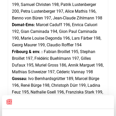
199, Samuel Christen 198, Patrik Lustenberger
200, Petra Lustenberger 197, Alice Mathis 196,
Benno von Büren 197, Jean-Claude Zihlmann 198
Domat-Ems:
Marcel Caduff 196, Enrica Caluori
192, Gian Caminada 194, Gion Paul Caminada
190, Marie Louise Degonda 196, Lars Färber 198,
Georg Maurer 199, Claudio Roffler 194
Fribourg & env. :
Fabian Broillet 195, Stephan
Broillet 197, Frédéric Buehlmann 197, Gilles
Dufaux 195, Muriel Gross 186, Annik Marguet 198,
Mathias Schweizer 197, Céderic Vannay 198
Gossau:
Ivo Bernhardsgrütter 189, Marcel Bürge
196, René Bürge 198, Christoph Dürr 199, Ladina
Feuz 195, Nathalie Gsell 196, Franziska Stark 199,
Elena Tomaschatt 194
Thörishaus:
Claude-Alain Delley 198, Rudolf
Grimm 197, Vanessa Hofstetter 197, Jan