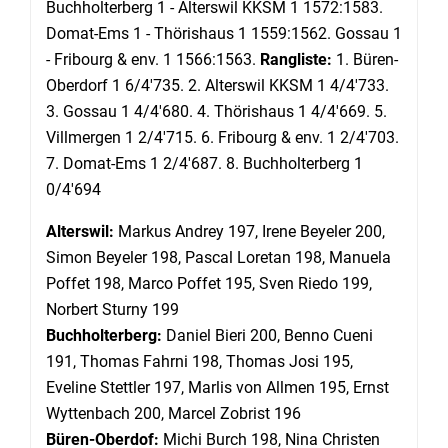
Buchholterberg 1 - Alterswil KKSM 1 1572:1583.
Domat-Ems 1 - Thörishaus 1 1559:1562. Gossau 1
- Fribourg & env. 1 1566:1563.
Rangliste:
1. Büren-
Oberdorf 1 6/4'735. 2. Alterswil KKSM 1 4/4'733.
3. Gossau 1 4/4'680. 4. Thörishaus 1 4/4'669. 5.
Villmergen 1 2/4'715. 6. Fribourg & env. 1 2/4'703.
7. Domat-Ems 1 2/4'687. 8. Buchholterberg 1
0/4'694
Alterswil:
Markus Andrey 197, Irene Beyeler 200,
Simon Beyeler 198, Pascal Loretan 198, Manuela
Poffet 198, Marco Poffet 195, Sven Riedo 199,
Norbert Sturny 199
Buchholterberg:
Daniel Bieri 200, Benno Cueni
191, Thomas Fahrni 198, Thomas Josi 195,
Eveline Stettler 197, Marlis von Allmen 195, Ernst
Wyttenbach 200, Marcel Zobrist 196
Büren-Oberdof:
Michi Burch 198, Nina Christen