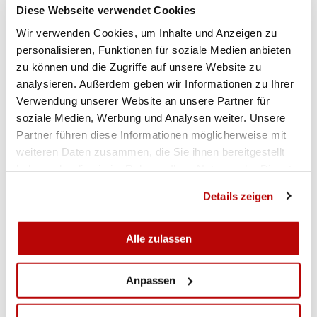
Hollenweger 194, Nicola Krainer 193, Jasmin
Diese Webseite verwendet Cookies
Mischler 194, Dominic Mosimann 195, Beat Müller
Wir verwenden Cookies, um Inhalte und Anzeigen zu
194
personalisieren, Funktionen für soziale Medien anbieten
Villmergen:
Marcel Ackermann 192, Rafael
zu können und die Zugriffe auf unsere Website zu
Bereuter 198, Stefan Bereuter 199, Bettina Bereuter
analysieren. Außerdem geben wir Informationen zu Ihrer
197, Rolf Denzler 197, Jörg Fankhauser 198, Silvia
Verwendung unserer Website an unsere Partner für
soziale Medien, Werbung und Analysen weiter. Unsere
Platz 193, Mathias Stöckli 195
Partner führen diese Informationen möglicherweise mit
weiteren Daten zusammen, die Sie ihnen bereitgestellt
Die Resultate der weiteren Ligen werden im
haben oder die sie im Rahmen Ihrer Nutzung der Dienste
Verlauf der KW 23 auf
www.swissshooting.ch
gesammelt haben.
Details zeigen
veröffentlicht.
Alle zulassen
Die weiteren Runden:
4. bis 20. Juni (4. Runde),
18. Juni bis 4. Juli (5. Runde), 6. bis 22. August (6.
Anpassen
Runde), 20. August bis 5. September (7. Runde);
Final sowie Auf-/Abstieg NLA/B am Sonntag, 26.