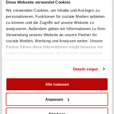
Mit 606.3 Punkten stellte Nicole Häusler ihren
Diese Webseite verwendet Cookies
eigenen Schweizerrekord aus dem Jahr 2015
Wir verwenden Cookies, um Inhalte und Anzeigen zu
(601.5) in den Schatten. Die Pfaffnauerin war in
personalisieren, Funktionen für soziale Medien anbieten
dieser Disziplin die einzige Teilnehmerin und
zu können und die Zugriffe auf unsere Website zu
erhielt somit die Goldmedaille.
analysieren. Außerdem geben wir Informationen zu Ihrer
Verwendung unserer Website an unsere Partner für
soziale Medien, Werbung und Analysen weiter. Unsere
Partner führen diese Informationen möglicherweise mit
DOWNLOADS
weiteren Daten zusammen, die Sie ihnen bereitgestellt
haben oder die sie im Rahmen Ihrer Nutzung der Dienste
gesammelt haben.
Freipistole 50m Männer/Frauen
Details zeigen
Sportpistole 50m B-Programm
Alle zulassen
Sportpistole 25m Juniorinnen U19 - U21 Final
Anpassen
Sportpistole 25m Juniorinnen U19 - U21 Qualifikation