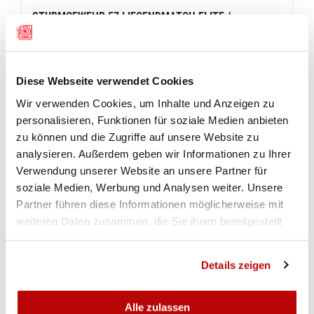
STURMGEWEHR 57 LIEGENDMATCH ELITE /
SENIOREN: ULTRAKNAPPE ENTSCHEIDUNGEN
Der Wettkampf mit dem Sturmgewehr 57 war
definitiv nichts für schwache Nerven: Marcel
Diese Webseite verwendet Cookies
Sommer aus Huttwil (BE) heisst der neue
Wir verwenden Cookies, um Inhalte und Anzeigen zu
Schweizermeister: Er gewann in einem am Ende
personalisieren, Funktionen für soziale Medien anbieten
hochspannenden Wettkampf mit genau einem
zu können und die Zugriffe auf unsere Website zu
Innenzehner Vorsprung (573-15x) auf Mauro
analysieren. Außerdem geben wir Informationen zu Ihrer
Arduser (GR).
Auf Rang 3 folgt eine Schützin:
Verwendung unserer Website an unsere Partner für
Silvia Plaz (GR) erzielte 572 Zähler und sicherte
soziale Medien, Werbung und Analysen weiter. Unsere
sich mit einem Vorsprung von 5 Innenzehner auf
Partner führen diese Informationen möglicherweise mit
den frisch gekürten Schweizermeister 2-Stellung
weiteren Daten zusammen, die Sie ihnen bereitgestellt
(Sturmgewehr 90) Norbert Caviezel Bronze.
haben oder die sie im Rahmen Ihrer Nutzung der Dienste
gesammelt haben.
STURMGEWEHR 57 VETERANEN LIEGENDMATCH
Details zeigen
Bei den Veteranen siegte Peter Steiger (SH) mit
584 Punkten im Liegendmatch mit dem
Alle zulassen