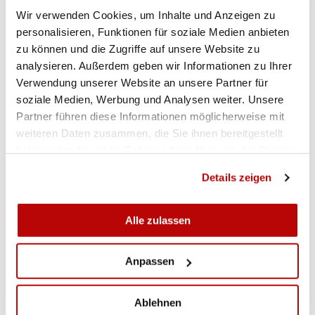
Wir verwenden Cookies, um Inhalte und Anzeigen zu
GRUPPENEINTEILUNG MIT WETTKAMPFBEGINN FÜR
personalisieren, Funktionen für soziale Medien anbieten
DIE FINALWETTKÄMPFE VOM 11. FEBRUAR 2023 IN
zu können und die Zugriffe auf unsere Website zu
STANS
analysieren. Außerdem geben wir Informationen zu Ihrer
Verwendung unserer Website an unsere Partner für
Auf-/Abstiegsrunde NL A/B, ab 08.00 Uhr
soziale Medien, Werbung und Analysen weiter. Unsere
Gruppe C: Dielsdorf 1 – Uster – Vully-Broye 1
Partner führen diese Informationen möglicherweise mit
weiteren Daten zusammen, die Sie ihnen bereitgestellt
Gruppe D: Glarnerland 1 – Uri LG-Team 1 –
haben oder die sie im Rahmen Ihrer Nutzung der Dienste
Avry-sur-Matran
gesammelt haben.
Details zeigen
Finalrunde NL A, ab 09.20 Uhr
Alle zulassen
Gruppe A: Olten 1 – Tafers 1 – Thunersee 1
Anpassen
Gruppe B: Gossau 1 – Nidwalden 1 –
Thörishaus
Ablehnen