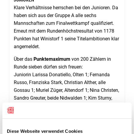
Klare Verhältnisse herrschen bei den Junioren. Da
haben sich aus der Gruppe A alle sechs
Mannschaften zum Finalwettkampf qualifiziert.
Erneut mit dem Rundenhöchstresultat von 1178
Punkten hat Winistorf 1 seine Titelambitionen klar
angemeldet.
Über das
Punktemaximum
von 200 Zählern in
Runde sieben dürfen sich freuen:
Juniorin Larissa Donatiello, Olten 1; Fernanda
Russo, Franziska Stark, Christian Alther, alle
Gossau 1; Muriel Züger, Altendorf 1; Nina Christen,
Sandro Greuter, beide Nidwalden 1; Kim Sturny,
Tafers 1; Pascal Loretan, Ried b Kerzers, Seraina
Krucker, Weinfelden; Frantisek Smetana,
Glarnerland 1; Barbara Schläpfer, Gais 1.
Diese Webseite verwendet Cookies