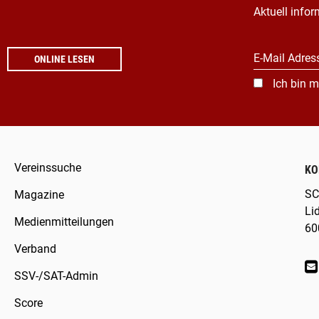
Aktuell infor
E-Mail Adres
ONLINE LESEN
Ich bin m
Vereinssuche
KO
SC
Magazine
Li
Medienmitteilungen
60
Verband
SSV-/SAT-Admin
Score