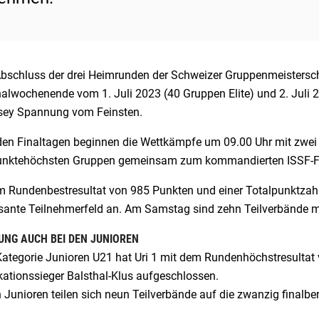
bschluss der drei Heimrunden der Schweizer Gruppenmeistersch
nalwochenende vom 1. Juli 2023 (40 Gruppen Elite) und 2. Juli 
sey Spannung vom Feinsten.
den Finaltagen beginnen die Wettkämpfe um 09.00 Uhr mit zwei Q
unktehöchsten Gruppen gemeinsam zum kommandierten ISSF-Fina
m Rundenbestresultat von 985 Punkten und einer Totalpunktzahl
ssante Teilnehmerfeld an. Am Samstag sind zehn Teilverbände mi
NG AUCH BEI DEN JUNIOREN
 Kategorie Junioren U21 hat Uri 1 mit dem Rundenhöchstresultat
kationssieger Balsthal-Klus aufgeschlossen.
 Junioren teilen sich neun Teilverbände auf die zwanzig finalbe