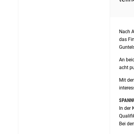
Nach A
das Fi
Guntel
An bei
acht p
Mit de
intere
SPANNU
In der
Qualifi
Bei den