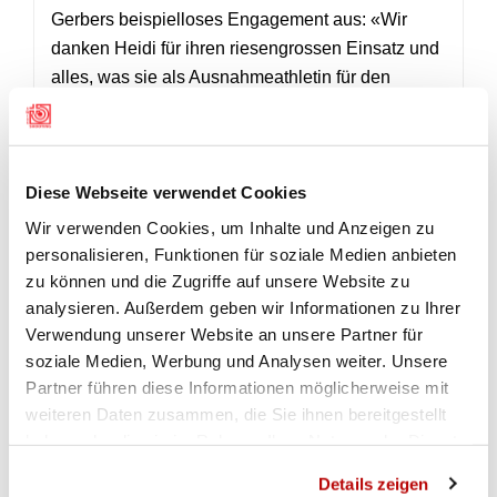
Gerbers beispielloses Engagement aus: «Wir
danken Heidi für ihren riesengrossen Einsatz und
alles, was sie als Ausnahmeathletin für den
Schiesssport in der Schweiz geleistet hat. Sie
wird uns sehr fehlen!» Er fügt hinzu: «Für die
verbleibende Zeit bis Ende Jahr wünsche ich Dir
Diese Webseite verwendet Cookies
das Allerbeste und einen grossartigen Abschluss,
zusammen mit dem Team.»
Wir verwenden Cookies, um Inhalte und Anzeigen zu
personalisieren, Funktionen für soziale Medien anbieten
Der SSV respektiert Heidi Diethelm Gerbers
zu können und die Zugriffe auf unsere Website zu
Entscheidung und unterstützt sie in dieser
analysieren. Außerdem geben wir Informationen zu Ihrer
Übergangsphase, während sie ihre Aufgaben bis
Verwendung unserer Website an unsere Partner für
Ende 2024 weiterführt. Ihr Vermächtnis und ihr
soziale Medien, Werbung und Analysen weiter. Unsere
Einfluss auf den Schiesssport werden noch lange
Partner führen diese Informationen möglicherweise mit
nach ihrem Ausscheiden spürbar sein.
weiteren Daten zusammen, die Sie ihnen bereitgestellt
haben oder die sie im Rahmen Ihrer Nutzung der Dienste
gesammelt haben.
Details zeigen