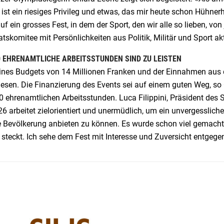
 ist ein riesiges Privileg und etwas, das mir heute schon Hühner
auf ein grosses Fest, in dem der Sport, den wir alle so lieben, vo
tskomitee mit Persönlichkeiten aus Politik, Militär und Sport a
0 EHRENAMTLICHE ARBEITSSTUNDEN SIND ZU LEISTEN
eines Budgets von 14 Millionen Franken und der Einnahmen aus 
sen. Die Finanzierung des Events sei auf einem guten Weg, so Ca
0 ehrenamtlichen Arbeitsstunden. Luca Filippini, Präsident des
 arbeitet zielorientiert und unermüdlich, um ein unvergesslich
 Bevölkerung anbieten zu können. Es wurde schon viel gemacht un
 steckt. Ich sehe dem Fest mit Interesse und Zuversicht entgege