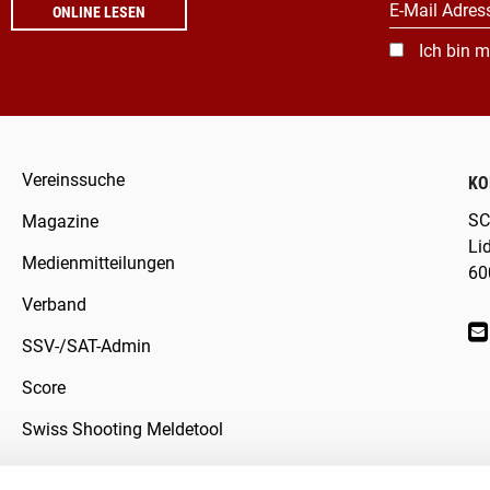
E-Mail Adres
ONLINE LESEN
Ich bin m
Vereinssuche
KO
SC
Magazine
Li
Medienmitteilungen
60
Verband
SSV-/SAT-Admin
Score
Swiss Shooting Meldetool