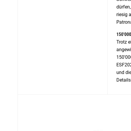
dürfen,
riesig 
Patrona
150'00
Trotz 
angewie
150'00
ESF2026
und die
Details