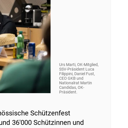
Urs Marti, OK-Mitglied,
SSV-Präsident Luca
Filippini, Daniel Fust,
CEO GKB und
Nationalrat Martin
Candidas, OK-
Präsident.
enössische Schützenfest
und 36'000 Schützinnen und