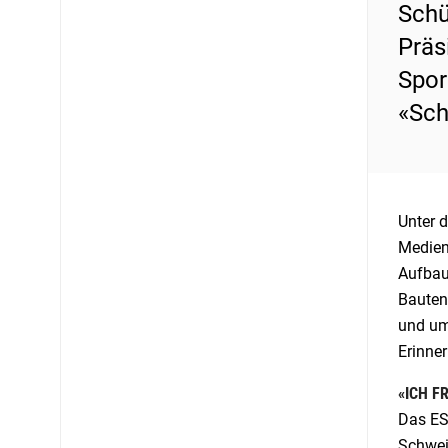
Schü
Präs
Spor
«Sch
Unter 
Medien
Aufbau
Bauten
und umw
Erinner
«ICH F
Das ES
Schweiz