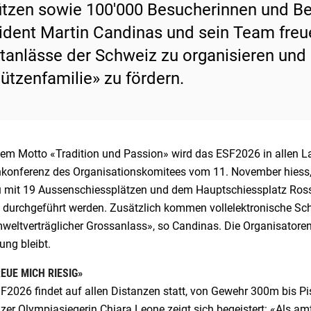
tzen sowie 100'000 Besucherinnen und Be
ident Martin Candinas und sein Team freue
tanlässe der Schweiz zu organisieren un
ützenfamilie» zu fördern.
dem Motto «Tradition und Passion» wird das ESF2026 in allen La
konferenz des Organisationskomitees vom 11. November hiess, 
 mit 19 Aussenschiessplätzen und dem Hauptschiessplatz Ros
 durchgeführt werden. Zusätzlich kommen vollelektronische Sch
eltverträglicher Grossanlass», so Candinas. Die Organisatoren 
ung bleibt.
REUE MICH RIESIG»
F2026 findet auf allen Distanzen statt, von Gewehr 300m bis Pi
er Olympiasiegerin Chiara Leone zeigt sich begeistert: «Als am