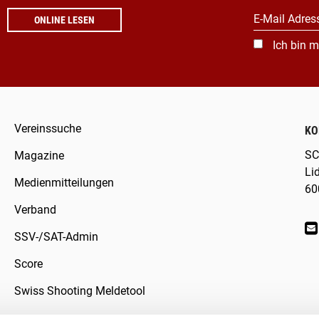
E-Mail Adres
ONLINE LESEN
Ich bin m
Vereinssuche
KO
SC
Magazine
Li
Medienmitteilungen
60
Verband
SSV-/SAT-Admin
Score
Swiss Shooting Meldetool