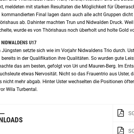
kt, meldeten mit starken Resultaten die Möglichkeit für Überra
 kommandierten Final lagen dann auch alle acht Gruppen dicht 
örishaus ab. Dahinter machten Trun und Nidwalden Druck. Weil 
helte, wurde es von Thörishaus noch überholt und holte Gold vo
 NIDWALDENS U17
 Jüngsten setzte sich wie im Vorjahr Nidwaldens Trio durch. Uste
 bereits in der Qualifikation ihre Qualitäten. So wurden gute Le
machte das am besten, gefolgt von Uri und Mauren-Berg. Im Ent
hsleute etwas Nervosität. Nicht so das Frauentrio aus Uster, d
 nicht mehr abgab. Hinter Uster wechselten die Positionen öfters
vor Wila Turbental.
SG
NLOADS
SG