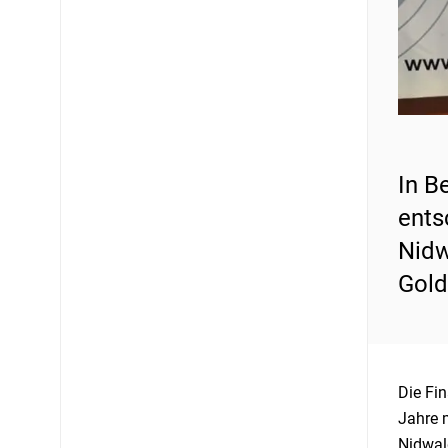
In B
ents
Nidw
Gold
Die Fin
Jahre 
Nidwal