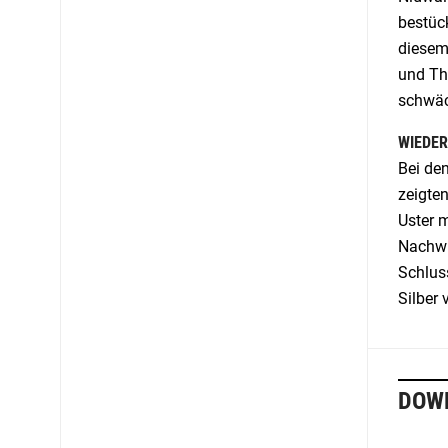
bestüc
diesem
und Th
schwäc
WIEDER
Bei den
zeigten
Uster 
Nachwuc
Schluss
Silber 
DOW