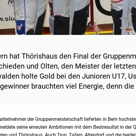
ern hat Thörishaus den Final der Gruppenme
chieden und Olten, den Meister der letzte
alden holte Gold bei den Junioren U17, Us
gewinner brauchten viel Energie, denn die
alteilnehmer der Gruppenmeisterschaft lieferten in Bern hochste
meldete seine erneuten Ambitionen mit dem Bestresultat in der
den und Thörishaus. Auch Trun, Tafers, Altendorf und die beide