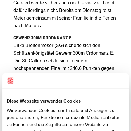
Gefeiert werde sicher auch noch – viel Zeit bleibt
dafür allerdings nicht. Bereits am Dienstag reist
Meier gemeinsam mit seiner Familie in die Ferien
nach Mallorca.
GEWEHR 300M ORDONNANZ E
Erika Breitenmoser (SG) sicherte sich den
Schützenkönigstitel Gewehr 300m Ordonnanz E.
Die St. Gallerin setzte sich in einem
hochspannenden Final mit 240.6 Punkten gegen
Silvia Van Leenen (BE; 239.7) durch. Léon
Doutaz (FR) gewann mit 215.7 Punkten Bronze.
Bereits im Ausstich gehörte Breitenmoser zur
Diese Webseite verwendet Cookies
Spitzengruppe und qualifizierte sich als Dritte für
Wir verwenden Cookies, um Inhalte und Anzeigen zu
den Final. Dort entwickelte sich ein packendes
personalisieren, Funktionen für soziale Medien anbieten
Duell mit der Qualifikationszweiten Silvia Van
zu können und die Zugriffe auf unsere Website zu
Leenen. Die Führung wechselte im Verlauf des