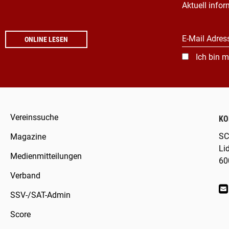
Aktuell infor
E-Mail Adres
ONLINE LESEN
Ich bin m
Vereinssuche
KO
SC
Magazine
Li
Medienmitteilungen
60
Verband
SSV-/SAT-Admin
Score