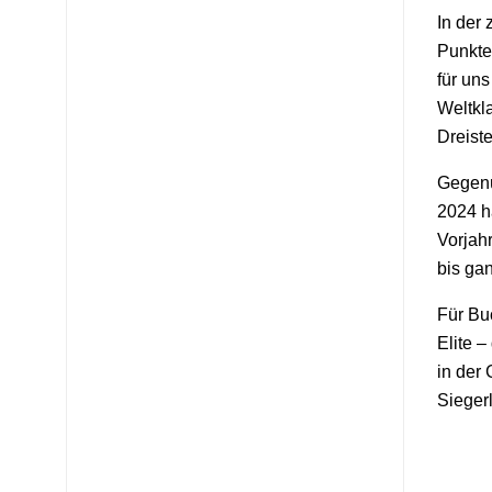
In der
Punkten
für un
Weltkl
Dreiste
Gegenüb
2024 h
Vorjah
bis ga
Für Bu
Elite 
in der
Siegerl