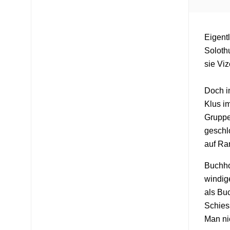
Eigentl
Soloth
sie Vi
Doch i
Klus i
Gruppe
geschl
auf Ran
Buchho
windig
als Buc
Schies
Man nic