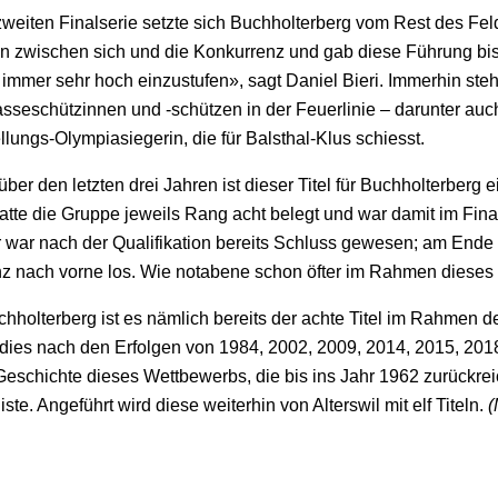
 zweiten Finalserie setzte sich Buchholterberg vom Rest des Fe
 zwischen sich und die Konkurrenz und gab diese Führung bis in
s immer sehr hoch einzustufen», sagt Daniel Bieri. Immerhin st
asseschützinnen und -schützen in der Feuerlinie – darunter au
llungs-Olympiasiegerin, die für Balsthal-Klus schiesst.
er den letzten drei Jahren ist dieser Titel für Buchholterberg
atte die Gruppe jeweils Rang acht belegt und war damit im Fina
r war nach der Qualifikation bereits Schluss gewesen; am Ende 
nz nach vorne los. Wie notabene schon öfter im Rahmen dieses
chholterberg ist es nämlich bereits der achte Titel im Rahme
– dies nach den Erfolgen von 1984, 2002, 2009, 2014, 2015, 2018
 Geschichte dieses Wettbewerbs, die bis ins Jahr 1962 zurückre
iste. Angeführt wird diese weiterhin von Alterswil mit elf Titeln.
(