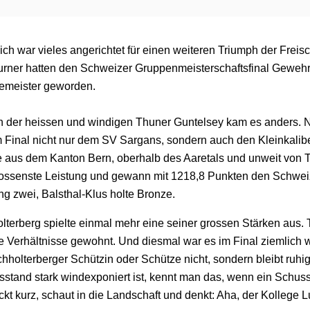
ich war vieles angerichtet für einen weiteren Triumph der Frei
urner hatten den Schweizer Gruppenmeisterschaftsfinal Gewe
zemeister geworden.
n der heissen und windigen Thuner Guntelsey kam es anders. Na
m Final nicht nur dem SV Sargans, sondern auch den Kleinkali
 aus dem Kanton Bern, oberhalb des Aaretals und unweit von 
ossenste Leistung und gewann mit 1218,8 Punkten den Schweizer
g zwei, Balsthal-Klus holte Bronze.
lterberg spielte einmal mehr eine seiner grossen Stärken aus. 
e Verhältnisse gewohnt. Und diesmal war es im Final ziemlich w
hholterberger Schützin oder Schütze nicht, sondern bleibt ruhi
sstand stark windexponiert ist, kennt man das, wenn ein Schuss
kt kurz, schaut in die Landschaft und denkt: Aha, der Kollege L