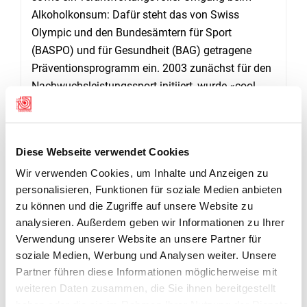
Alkoholkonsum: Dafür steht das von Swiss
Olympic und den Bundesämtern für Sport
(BASPO) und für Gesundheit (BAG) getragene
Präventionsprogramm ein. 2003 zunächst für den
Nachwuchsleistungssport initiiert, wurde «cool
and clean» drei Jahre nach dem Start auf den
gesamten Jugendsport ausgeweitet. Seither
haben sich rund 250'000 sportliche Jugendliche
Diese Webseite verwendet Cookies
zu den Commitments bekannt.
Wir verwenden Cookies, um Inhalte und Anzeigen zu
personalisieren, Funktionen für soziale Medien anbieten
zu können und die Zugriffe auf unsere Website zu
analysieren. Außerdem geben wir Informationen zu Ihrer
Verwendung unserer Website an unsere Partner für
LINKS
WEITERE INFORMATIONEN ZU «COOL AND
soziale Medien, Werbung und Analysen weiter. Unsere
CLEAN»
Partner führen diese Informationen möglicherweise mit
weiteren Daten zusammen, die Sie ihnen bereitgestellt
haben oder die sie im Rahmen Ihrer Nutzung der Dienste