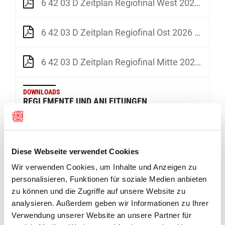
6 42 03 D Zeitplan Regiofinal West 2026 Prov
6 42 03 D Zeitplan Regiofinal Ost 2026 Prov
6 42 03 D Zeitplan Regiofinal Mitte 2026 Prov
DOWNLOADS
REGLEMENTE UND ANLEITUNGEN
D AFB Durchfuehrung RF JF Outdoor
Diese Webseite verwendet Cookies
Daten Regiofinal und Jugendfinal 2026
Wir verwenden Cookies, um Inhalte und Anzeigen zu
personalisieren, Funktionen für soziale Medien anbieten
zu können und die Zugriffe auf unsere Website zu
Anhang 1 Regionenkarte
analysieren. Außerdem geben wir Informationen zu Ihrer
Verwendung unserer Website an unsere Partner für
Anhang 2 Polysportive Wettkämpfe