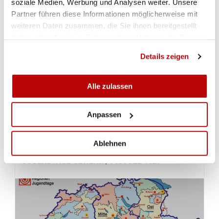
soziale Medien, Werbung und Analysen weiter. Unsere
Partner führen diese Informationen möglicherweise mit
weiteren Daten zusammen, die Sie ihnen bereitgestellt
Kurzanleitung Einstieg SSV-Wettkampf Tool
haben oder die sie im Rahmen Ihrer Nutzung der Dienste
gesammelt haben.
Ausführungsbestimmungen für Stellungen und Schiesshilfen
Details zeigen
Wertetabellen für die Polysportübungen
Alle zulassen
Bauanleitung Übungsbank Polysport
Anpassen
Ablehnen
DOWNLOADS
AUFTEILUNG DER REGIONEN FÜR DIE
JUGENDTAGE GEWEHR / PISTOLE 10M