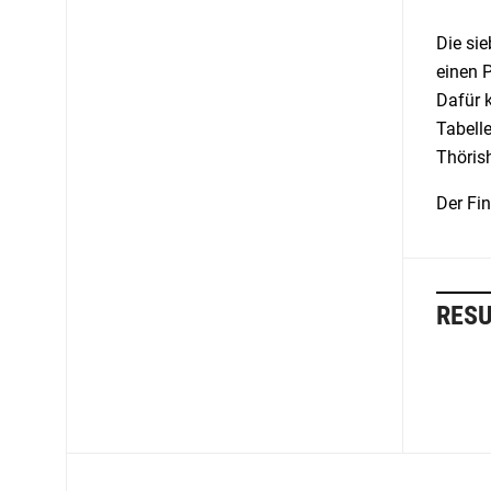
Die si
einen P
Dafür k
Tabelle
Thöris
Der Fi
RESU