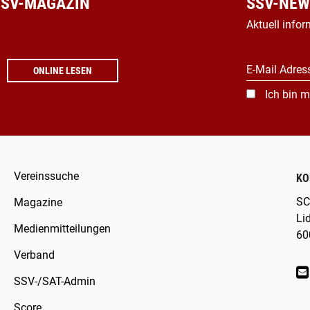
 SSV-MAGAZIN
SSV-NEW
Aktuell infor
E-Mail Adres
ONLINE LESEN
Ich bin m
Vereinssuche
KO
SC
Magazine
Li
Medienmitteilungen
60
Verband
SSV-/SAT-Admin
Score