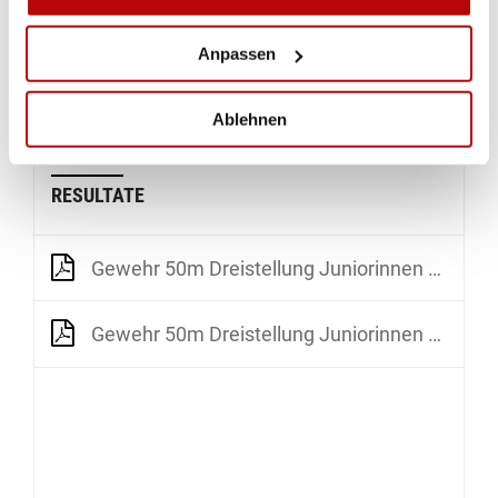
erreichte, kann bei solchen Bedingungen und zwei
Wettkämpfen am Stück passieren. Dafür haben
Anpassen
wir den Rang 9 und 10 erwischt – und wir sind
sehr zufrieden mit der Team-Medaille.»
Ablehnen
RESULTATE
Gewehr 50m Dreistellung Juniorinnen Qualifikation
Gewehr 50m Dreistellung Juniorinnen Teamwettkampf_Elimination