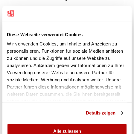
«WIR SIND SEHR ZUFRIEDEN MIT DER TEAM-
MEDAILLE»
Annick Marguet, Trainerin Gewehr, zeigte sich
Diese Webseite verwendet Cookies
nach dem Wettkampf in Peru äusserst zufrieden:
Wir verwenden Cookies, um Inhalte und Anzeigen zu
Sie betonte, dass die Bedingungen mit dem
personalisieren, Funktionen für soziale Medien anbieten
wechselhaften Wind sehr anspruchsvoll gewesen
zu können und die Zugriffe auf unsere Website zu
seien: «Die Athletinnen haben einen super Job
analysieren. Außerdem geben wir Informationen zu Ihrer
gemacht.» Besonders herausfordernd war, dass
Verwendung unserer Website an unsere Partner für
die Elimination und die Qualifikation am gleichen
soziale Medien, Werbung und Analysen weiter. Unsere
Tag stattfanden. «Für die meisten war es das erste
Partner führen diese Informationen möglicherweise mit
Mal, dass sie einen Elimination schiessen
weiteren Daten zusammen, die Sie ihnen bereitgestellt
mussten. Es war ein Stück schwieriger, aber sie
haben oder die sie im Rahmen Ihrer Nutzung der Dienste
haben alles gegeben und sehr gut gearbeitet.»
gesammelt haben.
Details zeigen
Am Ende schafften es vier Schweizer Athletinnen
in die Top 20, was für Marguet ein starkes
Ergebnis ist: «Dass keine von ihnen den Final
Alle zulassen