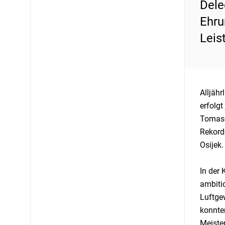
Dele
Ehru
Leis
Alljäh
erfolgt
Tomasch
Rekord
Osijek.
In der 
ambiti
Luftgew
konnte
Meister