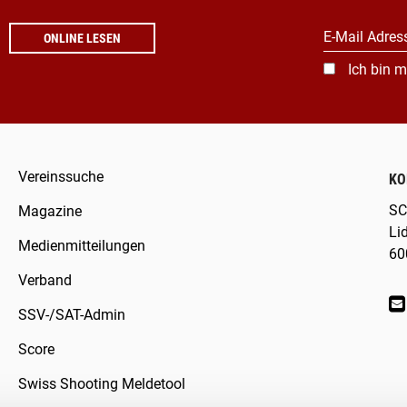
E-Mail Adres
ONLINE LESEN
Ich bin m
Vereinssuche
KO
SC
Magazine
Li
Medienmitteilungen
60
Verband
SSV-/SAT-Admin
Score
Swiss Shooting Meldetool