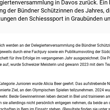
giertenversammlung in Davos zurück. Ein
ng der Bündner Schützinnen des Jahres, d
tungen den Schiesssport in Graubünden un
rlich werden an der Delegiertenversammlung die Bündner Schütz
 jeweils durch eine Fachjury sowie ein Publikumsvoting der Südo
ett für ihre Erfolge im vergangenen Jahr ausgezeichnet. Die Pro
e auf, wurde Schweizer Meisterin und gewann 2023 mit dem Tea
Kategorie Junioren wurde Alicia Beer geehrt. Das aufstrebende 
onierte Ziel, an den Olympischen Spielen teilzunehmen. 2024 wu
ehr. Beide Gewinnerinnen leben derzeit in Biel und trainieren 
n sie allerdings nicht persönlich entgegen nehmen, da beide 
schaften in Bern im Einsatz stehen. (Resultate finden sie unter