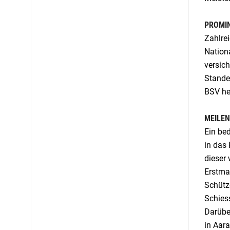
PROMIN
Zahlre
Nation
versic
Standes
BSV he
MEILEN
Ein be
in das
dieser 
Erstma
Schütz
Schiess
Darübe
in Aara