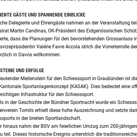
ENTE GÄSTE UND SPANNENDE EINBLICKE
iche Delegierte und Ehrengäste nahmen an der Veranstaltung tei
alrat Martin Candinas, OK-Präsident des Eidgenössischen Schüt
herte, dass die Planungen für den bevorstehenden Grossanlass i
vizepräsidentin Valérie Favre Accola strich die Vorreiterrolle d
rzlich in Davos willkommen.
STEINE UND ERFOLGE
deutender Meilenstein für den Schiesssport in Graubünden ist 
 Kantonale Sportanlagenkonzept (KASAK). Dies bedeutet eine off
wichtigen Infrastruktur für den Schiesssport.
ls in der Geschichte der Bündner Sportnacht wurde ein Schiesss
enverein Tomils erhielt diese hohe Auszeichnung und setzte dam
sports in der breiten Sportlandschaft.
r hinaus nahm der BSV am feierlichen Umzug zum 200-jährigen
u teil. Dieses historische Ereignis unterstrich die traditionsrei