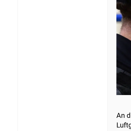
An d
Luft