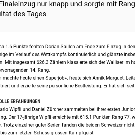
Finaleinzug nur knapp und sorgte mit Rang
ltat des Tages.
ch 1.6 Punkte fehlten Dorian Saillen am Ende zum Einzug in den 
ige im Verlauf des Wettkampfs kontinuierlich und glänzte insbe
. Mit insgesamt 626.3 Zählern klassierte sich der Walliser im 
rvorragenden 14. Rang.
n machte heute einen Superjob», freute sich Annik Marguet, Lei
riert und erzielte seine persönliche Bestleistung. Er hat sich sei
OLLE ERFAHRUNGEN
rlo Wipfli und Daniel Zürcher sammelten bei ihrer ersten Junior
ng. Der 17-jährige Wipfli erreichte mit 615.1 Punkten Rang 77,
e. Trotz einzelner guter Serien fanden die beiden Schweizer ni
 bis zum letzten Schuss grossen Kampfgeist.