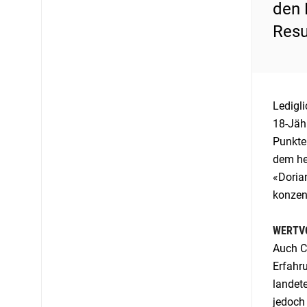
den 
Resu
Ledigli
18-Jähr
Punkten
dem he
«Doria
konzent
WERTV
Auch Ca
Erfahru
landet
jedoch