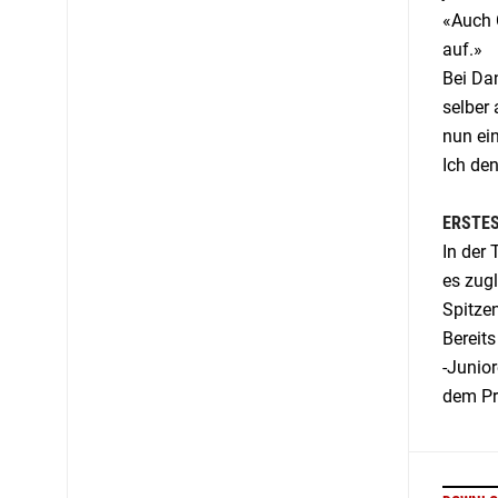
«Auch 
auf.»
Bei Dan
selber
nun ein
Ich den
ERSTE
In der
es zugl
Spitze
Bereit
-Junior
dem Pr