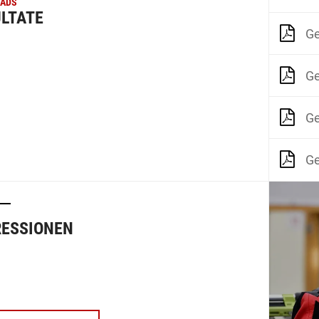
ADS
LTATE
Ge
Ge
G
Ge
RESSIONEN