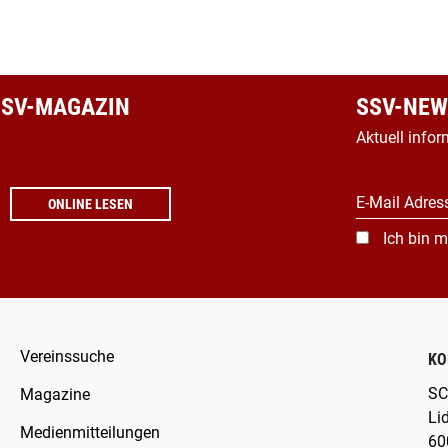
 SSV-MAGAZIN
SSV-NEW
Aktuell infor
E-Mail Adres
ONLINE LESEN
Ich bin m
Vereinssuche
KO
SC
Magazine
Li
Medienmitteilungen
60