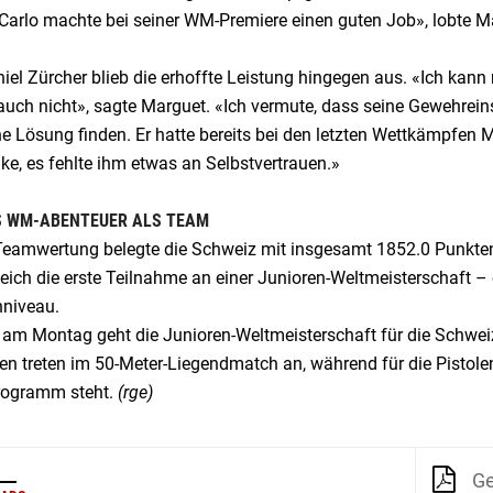
Carlo machte bei seiner WM-Premiere einen guten Job», lobte M
iel Zürcher blieb die erhoffte Leistung hingegen aus. «Ich kann mi
 auch nicht», sagte Marguet. «Ich vermute, dass seine Gewehrei
e Lösung finden. Er hatte bereits bei den letzten Wettkämpfen 
ke, es fehlte ihm etwas an Selbstvertrauen.»
S WM-ABENTEUER ALS TEAM
 Teamwertung belegte die Schweiz mit insgesamt 1852.0 Punkten 
eich die erste Teilnahme an einer Junioren-Weltmeisterschaft –
nniveau.
s am Montag geht die Junioren-Weltmeisterschaft für die Schwei
en treten im 50-Meter-Liegendmatch an, während für die Pistole
ogramm steht.
(rge)
Ge