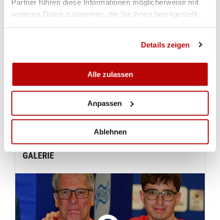
Partner führen diese Informationen möglicherweise mit
weiteren Daten zusammen, die Sie ihnen bereitgestellt
haben oder die sie im Rahmen Ihrer Nutzung der Dienste
RESULTATE
gesammelt haben.
Details zeigen
Pistole 10m Männer Final
Alle zulassen
Pistole 10m Männer Qualifikation
Anpassen
Gewehr 10m Männer Qualifikation
Ablehnen
GALERIE