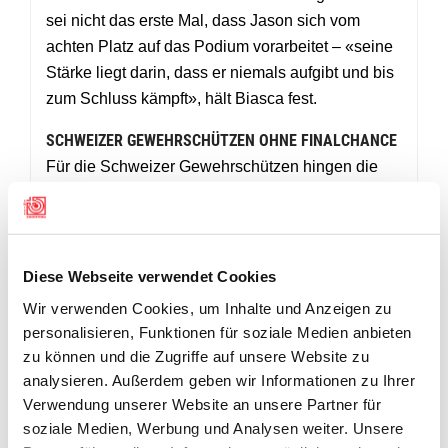
sei nicht das erste Mal, dass Jason sich vom
achten Platz auf das Podium vorarbeitet – «seine
Stärke liegt darin, dass er niemals aufgibt und bis
zum Schluss kämpft», hält Biasca fest.
SCHWEIZER GEWEHRSCHÜTZEN OHNE FINALCHANCE
Für die Schweizer Gewehrschützen hingen die
Trauben in der Qualifikation Gewehr 10m in
München zu hoch. Fabio Wyrsch erzielte 627.0
Punkte und klassierte sich auf Rang 66. Jan
Lochbihler erreichte 622.8 Punkte und belegte
Diese Webseite verwendet Cookies
Rang 95. Für den Finaleinzug waren über 632
Wir verwenden Cookies, um Inhalte und Anzeigen zu
Punkte nötig. Insgesamt standen 156 Athleten am
personalisieren, Funktionen für soziale Medien anbieten
Start.
zu können und die Zugriffe auf unsere Website zu
analysieren. Außerdem geben wir Informationen zu Ihrer
Verwendung unserer Website an unsere Partner für
soziale Medien, Werbung und Analysen weiter. Unsere