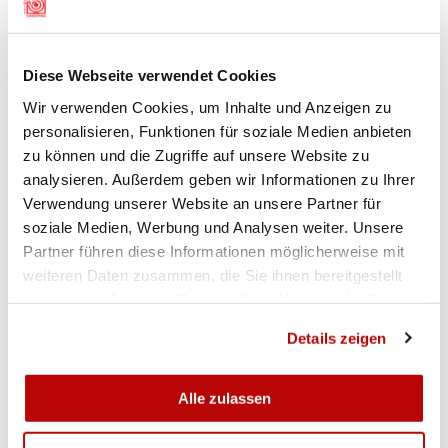
Welt- und Europarekord erzielte. Dahinter folgten
Jeanette Duestad aus Norwegen und Anna
Nagybanyai-Nagy aus Ungarn.
Diese Webseite verwendet Cookies
Wir verwenden Cookies, um Inhalte und Anzeigen zu
MÄNNER KNAPP AM PODEST VORBEI
personalisieren, Funktionen für soziale Medien anbieten
Das Trio mit
Jan Lochbihler
,
Fabio Wyrsch
und
zu können und die Zugriffe auf unsere Website zu
Christoph Dürr
schrammten in der Teamwertung
analysieren. Außerdem geben wir Informationen zu Ihrer
des Liegendwettkampfs der Männer knapp am
Verwendung unserer Website an unsere Partner für
Podest vorbei. Die Schweizer hielten über weite
soziale Medien, Werbung und Analysen weiter. Unsere
Strecken gut mit der Spitze mit. Am Ende reichte
Partner führen diese Informationen möglicherweise mit
es dennoch nicht ganz für eine Medaille, weil sich
weiteren Daten zusammen, die Sie ihnen bereitgestellt
Tschechien, Österreich und Norwegen in einem
haben oder die sie im Rahmen Ihrer Nutzung der Dienste
äusserst engen Rennen knapp vor die Schweiz
gesammelt haben.
Details zeigen
schoben. Mit insgesamt 1875.9 Ringen mussten
sie sich mit dem Lederplatz begnügen; auf Bronze
Alle zulassen
fehlten den Schweizern lediglich 1.3 Punkte.
Norwegen sicherte sich mit 1877.2 Punkten den