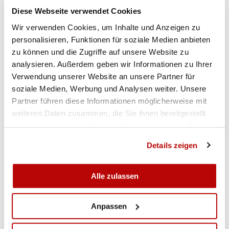
Gewehr 10m Frauen Qualifikation Relay 2
Diese Webseite verwendet Cookies
Wir verwenden Cookies, um Inhalte und Anzeigen zu
Gewehr 10m Frauen Qualifikation
personalisieren, Funktionen für soziale Medien anbieten
zu können und die Zugriffe auf unsere Website zu
analysieren. Außerdem geben wir Informationen zu Ihrer
Gewehr 10m Frauen Ranking Match
Verwendung unserer Website an unsere Partner für
soziale Medien, Werbung und Analysen weiter. Unsere
Gewehr 10m Frauen Gold Medal Match
Partner führen diese Informationen möglicherweise mit
weiteren Daten zusammen, die Sie ihnen bereitgestellt
haben oder die sie im Rahmen Ihrer Nutzung der Dienste
GALERIE
gesammelt haben.
Details zeigen
Alle zulassen
Anpassen