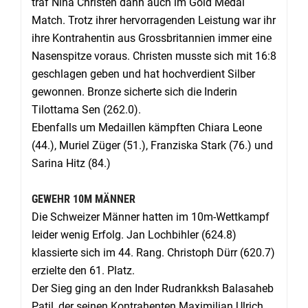
traf Nina Christen dann auch im Gold Medal
Match. Trotz ihrer hervorragenden Leistung war ihr
ihre Kontrahentin aus Grossbritannien immer eine
Nasenspitze voraus. Christen musste sich mit 16:8
geschlagen geben und hat hochverdient Silber
gewonnen. Bronze sicherte sich die Inderin
Tilottama Sen (262.0).
Ebenfalls um Medaillen kämpften Chiara Leone
(44.), Muriel Züger (51.), Franziska Stark (76.) und
Sarina Hitz (84.)
GEWEHR 10M MÄNNER
Die Schweizer Männer hatten im 10m-Wettkampf
leider wenig Erfolg. Jan Lochbihler (624.8)
klassierte sich im 44. Rang. Christoph Dürr (620.7)
erzielte den 61. Platz.
Der Sieg ging an den Inder Rudrankksh Balasaheb
Patil, der seinen Kontrahenten Maximilian Ulrich