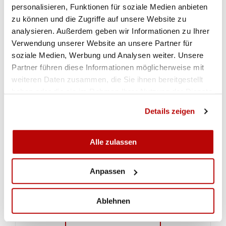
personalisieren, Funktionen für soziale Medien anbieten
für die WM in August in Baku aber auch für die
zu können und die Zugriffe auf unsere Website zu
Olympischen Sommerspiele in Paris 2024.
analysieren. Außerdem geben wir Informationen zu Ihrer
Verwendung unserer Website an unsere Partner für
soziale Medien, Werbung und Analysen weiter. Unsere
GALERIE
Partner führen diese Informationen möglicherweise mit
weiteren Daten zusammen, die Sie ihnen bereitgestellt
haben oder die sie im Rahmen Ihrer Nutzung der Dienste
gesammelt haben.
Details zeigen
Alle zulassen
Anpassen
Ablehnen
ZUR GALERIE