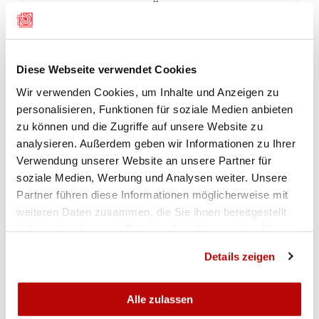
LIVESTREAM DER FINALLÄUFE
Morgen Samstag finden die Einzelwettkämpfe
statt. Der Schweizer Schiesssportverband
überträgt ab 14:45 Uhr die spannenden Finalläufe
Diese Webseite verwendet Cookies
der Kategorien Juniorinnen, Junioren, Frauen und
Wir verwenden Cookies, um Inhalte und Anzeigen zu
Männer live im Internet.
personalisieren, Funktionen für soziale Medien anbieten
Link zum
zu können und die Zugriffe auf unsere Website zu
Livestream:
www.swissshooting.ch/livestream
analysieren. Außerdem geben wir Informationen zu Ihrer
Verwendung unserer Website an unsere Partner für
soziale Medien, Werbung und Analysen weiter. Unsere
Partner führen diese Informationen möglicherweise mit
RANGLISTEN
weiteren Daten zusammen, die Sie ihnen bereitgestellt
haben oder die sie im Rahmen Ihrer Nutzung der Dienste
Schlussrangliste Target Sprint Mixed Team
gesammelt haben.
Details zeigen
GALERIE
Alle zulassen