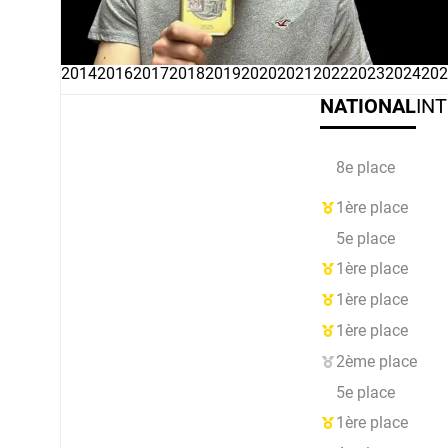
2014
2016
2017
2018
2019
2020
2021
2022
2023
2024
202
NATIONAL
IN
8e place
1ère place
5e place
1ère place
1ère place
1ère place
2ème place
5e place
1ère place