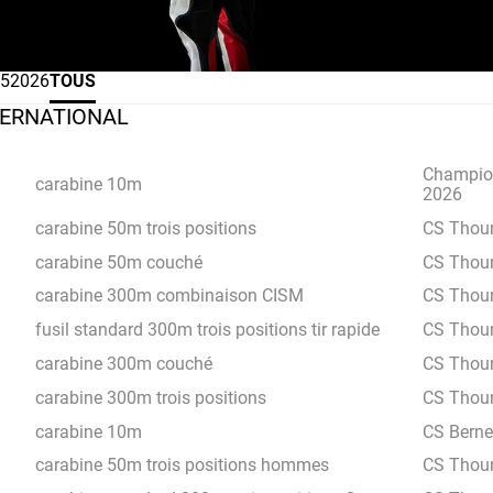
5
2026
TOUS
TERNATIONAL
Champion
carabine 10m
2026
carabine 50m trois positions
CS Thou
carabine 50m couché
CS Thou
carabine 300m combinaison CISM
CS Thou
fusil standard 300m trois positions tir rapide
CS Thou
carabine 300m couché
CS Thou
carabine 300m trois positions
CS Thou
carabine 10m
CS Berne
carabine 50m trois positions hommes
CS Thou