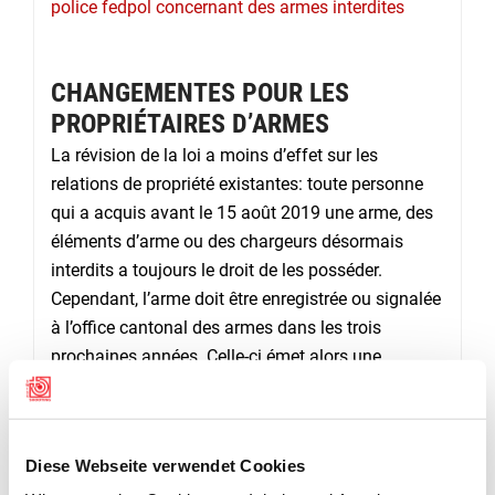
police fedpol concernant des armes interdites
CHANGEMENTES POUR LES
PROPRIÉTAIRES D’ARMES
La révision de la loi a moins d’effet sur les
relations de propriété existantes: toute personne
qui a acquis avant le 15 août 2019 une arme, des
éléments d’arme ou des chargeurs désormais
interdits a toujours le droit de les posséder.
Cependant, l’arme doit être enregistrée ou signalée
à l’office cantonal des armes dans les trois
prochaines années. Celle-ci émet alors une
confirmation qui permettra au propriétaire
d’acheter des chargeurs correspondants (quelle
que soit leur taille) sans autorisation
Diese Webseite verwendet Cookies
exceptionnelle. Ce n’est que lors de l’achat d’une