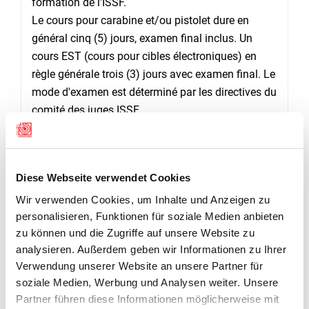
formation de l'ISSF.
Le cours pour carabine et/ou pistolet dure en
général cinq (5) jours, examen final inclus. Un
cours EST (cours pour cibles électroniques) en
règle générale trois (3) jours avec examen final. Le
mode d'examen est déterminé par les directives du
comité des juges ISSF.
CONTACT
Chef du ressort des juges
Ignaz Juon
Diese Webseite verwendet Cookies
079 463 30 68
Wir verwenden Cookies, um Inhalte und Anzeigen zu
ignaz.juon@swissshooting.ch
personalisieren, Funktionen für soziale Medien anbieten
zu können und die Zugriffe auf unsere Website zu
analysieren. Außerdem geben wir Informationen zu Ihrer
Verwendung unserer Website an unsere Partner für
DOCUMENTS
soziale Medien, Werbung und Analysen weiter. Unsere
Partner führen diese Informationen möglicherweise mit