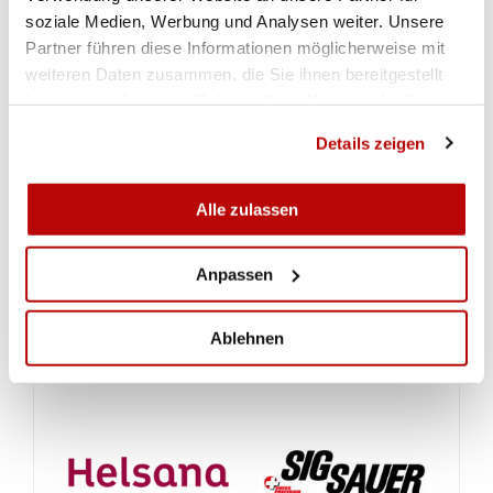
soziale Medien, Werbung und Analysen weiter. Unsere
SPONSORS INDIVIDUELS
Partner führen diese Informationen möglicherweise mit
weiteren Daten zusammen, die Sie ihnen bereitgestellt
IPZ Ingenieure + Planer AG
haben oder die sie im Rahmen Ihrer Nutzung der Dienste
Bergbahnen Disentis
gesammelt haben.
Loretz SA
Details zeigen
Uniun da tiradurs Sedrun-Tujetsch
EQUIPEMENTIERS
Alle zulassen
Bleiker
Anpassen
Feinwerkbau
Capapie
Ablehnen