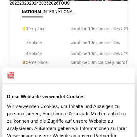
2022
2023
2024
2025
2026
TOUS
NATIONAL
INTERNATIONAL
1ère place
carabine 10m juniors filles U21
7e place
carabine 10m juniors filles
4e place
carabine 10m juniors filles U19 - U
3ème place
carabine 50m couché juniors filles
carabine 50m trois positions juniors
4ème place
- U17
2ème place
carabine 10m juniors filles
3e place
carabine 50m juniors
Diese Webseite verwendet Cookies
3e place
carabine 10m juniors
Wir verwenden Cookies, um Inhalte und Anzeigen zu
3e place
carabine 50m
personalisieren, Funktionen für soziale Medien anbieten
1ère place
carabine 10m
zu können und die Zugriffe auf unsere Website zu
analysieren. Außerdem geben wir Informationen zu Ihrer
4e place
carabine 10m Juniors
Verwendung unserer Website an unsere Partner für