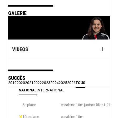
GALERIE
VIDÉOS
SUCCÈS
2019
2020
2021
2022
2023
2024
2025
2026
TOUS
NATIONAL
INTERNATIONAL
5e place
carabine 10m juniors filles U21
1ère place
carabine 10m