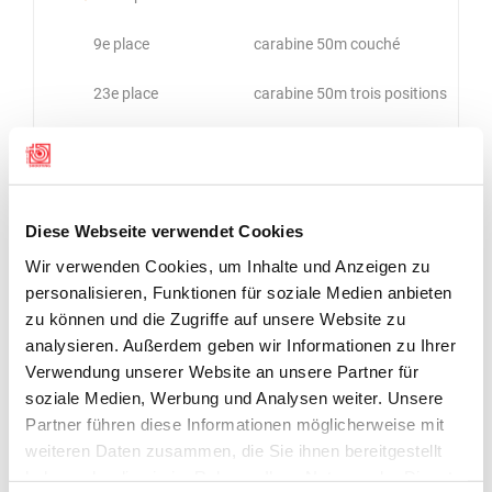
9e place
carabine 50m couché
23e place
carabine 50m trois positions
16e place
carabine 10m
3ème place
carabine 50m couché
Diese Webseite verwendet Cookies
3ème place
carabine 10m
Wir verwenden Cookies, um Inhalte und Anzeigen zu
30e place
carabine 50m trois positions
personalisieren, Funktionen für soziale Medien anbieten
zu können und die Zugriffe auf unsere Website zu
35e place
carabine 50m couché
analysieren. Außerdem geben wir Informationen zu Ihrer
Verwendung unserer Website an unsere Partner für
12e place
carabine 50m trois positions
soziale Medien, Werbung und Analysen weiter. Unsere
Partner führen diese Informationen möglicherweise mit
19e place
carabine 10m
weiteren Daten zusammen, die Sie ihnen bereitgestellt
haben oder die sie im Rahmen Ihrer Nutzung der Dienste
17e place
carabine 50m trois positions