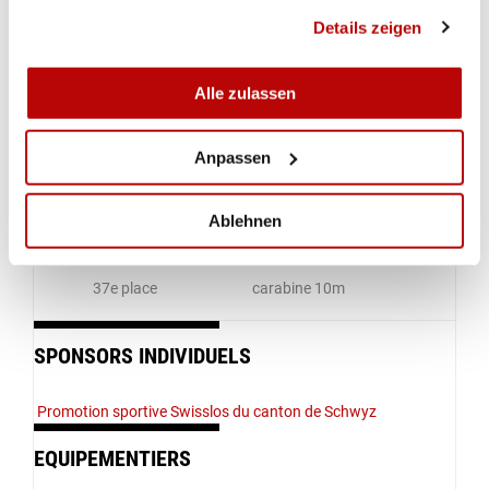
gesammelt haben.
Details zeigen
31e place
carabine 50m couché
11e place
carabine 10m
Alle zulassen
2ème place
carabine 10m
Anpassen
27e place
carabine 50m trois positions
Ablehnen
31e place
carabine 50m couché
37e place
carabine 10m
SPONSORS INDIVIDUELS
Promotion sportive Swisslos du canton de Schwyz
EQUIPEMENTIERS