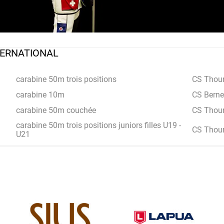
TERNATIONAL
carabine 50m trois positions
CS Thou
carabine 10m
CS Berne
carabine 50m couchée
CS Thou
carabine 50m trois positions juniors filles U19 -
CS Thou
U21