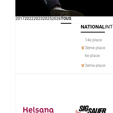
2017
2022
2023
2025
2026
TOUS
NATIONAL
IN
14e place
3ème place
6e place
3ème place