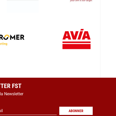
TER FST
 la Newsletter
il
ABONNER