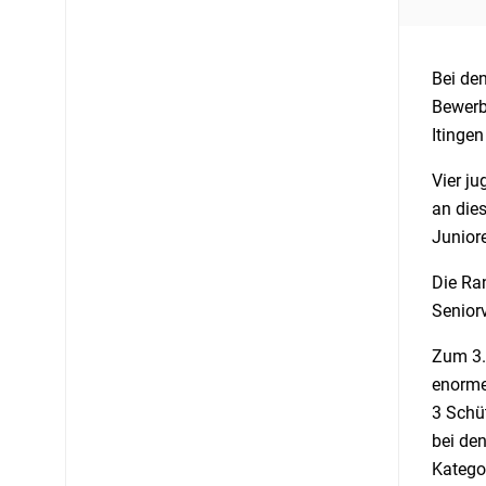
Bei den
Bewerb
Itingen
Vier j
an dies
Junior
Die Ran
Senior
Zum 3. 
enorme
3 Schüt
bei de
Katego