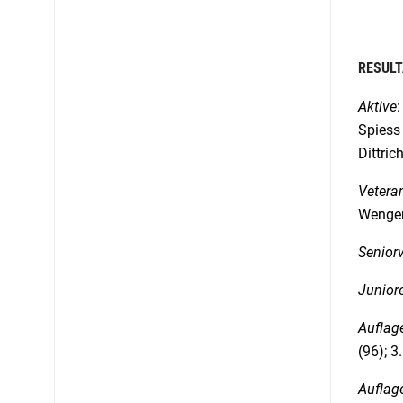
RESULT
Aktive
:
Spiess 
Dittric
Vetera
Wenger 
Seniorv
Junior
Auflag
(96); 3
Auflag