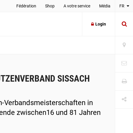
Fédération
Shop
A votre service
Média
FR
Login
ÜTZENVERBAND SISSACH
n-Verbandsmeisterschaften in
mende zwischen16 und 81 Jahren