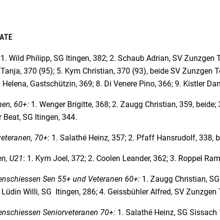
ATE
 1. Wild Philipp, SG Itingen, 382; 2. Schaub Adrian, SV Zunzgen Te
Tanja, 370 (95); 5. Kym Christian, 370 (93), beide SV Zunzgen Te
h Helena, Gastschützin, 369; 8. Di Venere Pino, 366; 9. Kistler Da
nen, 60+:
1. Wenger Brigitte, 368; 2. Zaugg Christian, 359, beide;
Beat, SG Itingen, 344.
eteranen, 70+:
1. Salathé Heinz, 357; 2. Pfaff Hansrudolf, 338, 
en, U21
: 1. Kym Joel, 372; 2. Coolen Leander, 362; 3. Roppel Ra
enschiessen Sen 55+ und Veteranen 60+:
1. Zaugg Christian, SG 
. Lüdin Willi, SG Itingen, 286; 4. Geissbühler Alfred, SV Zunzgen
enschiessen Seniorveteranen 70+:
1. Salathé Heinz, SG Sissach 