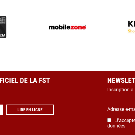
ICIEL DE LA FST
NEWSLET
Inscription à
Adresse e-ma
LIRE EN LIGNE
J’accepte
données
.