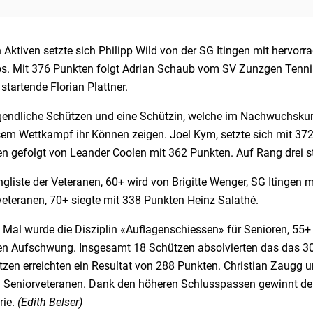
 Aktiven setzte sich Philipp Wild von der SG Itingen mit hervo
s. Mit 376 Punkten folgt Adrian Schaub vom SV Zunzgen Tennike
 startende Florian Plattner.
ugendliche Schützen und eine Schützin, welche im Nachwuchsku
em Wettkampf ihr Können zeigen. Joel Kym, setzte sich mit 372 
en gefolgt von Leander Coolen mit 362 Punkten. Auf Rang drei 
gliste der Veteranen, 60+ wird von Brigitte Wenger, SG Itingen 
veteranen, 70+ siegte mit 338 Punkten Heinz Salathé.
Mal wurde die Disziplin «Auflagenschiessen» für Senioren, 55+ 
n Aufschwung. Insgesamt 18 Schützen absolvierten das das 30-
zen erreichten ein Resultat von 288 Punkten. Christian Zaugg u
n Seniorveteranen. Dank den höheren Schlusspassen gewinnt der
rie.
(Edith Belser)