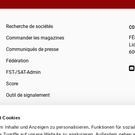
Recherche de sociétés
CO
FÉ
Commander les magazines
Li
Communiqués de presse
60
Fédération
FST-/SAT-Admin
Score
Outil de signalement
t Cookies
 Inhalte und Anzeigen zu personalisieren, Funktionen für sozia
données
e Zugriffe auf unsere Website zu analysieren. Außerdem geben w