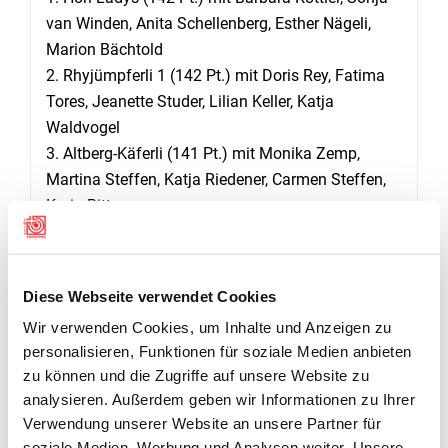
van Winden, Anita Schellenberg, Esther Nägeli,
Marion Bächtold
2. Rhyjümpferli 1 (142 Pt.) mit Doris Rey, Fatima
Tores, Jeanette Studer, Lilian Keller, Katja
Waldvogel
3. Altberg-Käferli (141 Pt.) mit Monika Zemp,
Martina Steffen, Katja Riedener, Carmen Steffen,
Karin Ritt
ERFOLGREICHER HÖHEPUNKT IN DER CHRONOLOGIE
DES WYBERSCHIESSEN
Diese Webseite verwendet Cookies
Der Präsident der BSV Dielsdorf Michael Merki
Wir verwenden Cookies, um Inhalte und Anzeigen zu
eröffnete mit einer kleinen Ansprache die
personalisieren, Funktionen für soziale Medien anbieten
Rangverkündigung des 48. Zürcher Unterländer
zu können und die Zugriffe auf unsere Website zu
Wyberschiessen 2024. Der Vizepräsident von
analysieren. Außerdem geben wir Informationen zu Ihrer
Rüdlingen, Silvio Marthaler würdigte die
Verwendung unserer Website an unsere Partner für
ausgezeichnete Durchführung und Wertschätzung
soziale Medien, Werbung und Analysen weiter. Unsere