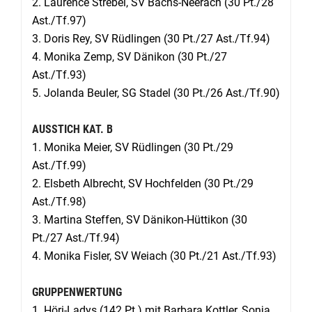
2.
Laurence Strebel, SV Bachs-Neerach (30 Pt./28
Ast./Tf.97)
3.
Doris Rey, SV Rüdlingen (30 Pt./27 Ast./Tf.94)
4.
Monika Zemp, SV Dänikon (30 Pt./27
Ast./Tf.93)
5.
Jolanda Beuler, SG Stadel (30 Pt./26 Ast./Tf.90)
AUSSTICH KAT. B
1. Monika Meier, SV Rüdlingen (30 Pt./29
Ast./Tf.99)
2. Elsbeth Albrecht, SV Hochfelden (30 Pt./29
Ast./Tf.98)
3.
Martina Steffen, SV Dänikon-Hüttikon (30
Pt./27 Ast./Tf.94)
4.
Monika Fisler, SV Weiach (30 Pt./21 Ast./Tf.93)
GRUPPENWERTUNG
1. Höri-Ladys (142 Pt.) mit Barbara Kottler, Sonja