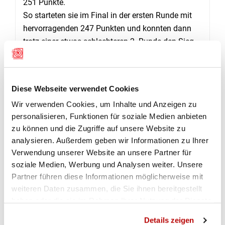
251 Punkte.
So starteten sie im Final in der ersten Runde mit
hervorragenden 247 Punkten und konnten dann
trotz einer etwas schlechteren 2. Runde den Sieg
mit total 476 für sich entscheiden. Nach der ersten
Runde waren die Gruppen aus Oberhallau und aus
Wilchingen/Osterfingen mit 234 Punkten
Diese Webseite verwendet Cookies
gleichauf. Die Jugendlichen aus Oberhallau
Wir verwenden Cookies, um Inhalte und Anzeigen zu
konnten konstant weiteschiessen und entschieden
personalisieren, Funktionen für soziale Medien anbieten
den 2. Rang mit Total 466 Punkten für sich, vor
zu können und die Zugriffe auf unsere Website zu
Wilchingen/Osterfingen mit 447 Punkten.
(Daniel
analysieren. Außerdem geben wir Informationen zu Ihrer
Zweifel)
Verwendung unserer Website an unsere Partner für
soziale Medien, Werbung und Analysen weiter. Unsere
Partner führen diese Informationen möglicherweise mit
RESULTATE
weiteren Daten zusammen, die Sie ihnen bereitgestellt
haben oder die sie im Rahmen Ihrer Nutzung der Dienste
gesammelt haben.
Gesamtrangliste Kant. Final GM JJ 2024
Details zeigen