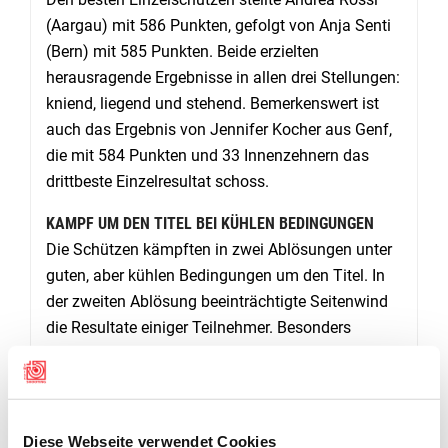
(Aargau) mit 586 Punkten, gefolgt von Anja Senti
(Bern) mit 585 Punkten. Beide erzielten
herausragende Ergebnisse in allen drei Stellungen:
kniend, liegend und stehend. Bemerkenswert ist
auch das Ergebnis von Jennifer Kocher aus Genf,
die mit 584 Punkten und 33 Innenzehnern das
drittbeste Einzelresultat schoss.
KAMPF UM DEN TITEL BEI KÜHLEN BEDINGUNGEN
Die Schützen kämpften in zwei Ablösungen unter
guten, aber kühlen Bedingungen um den Titel. In
der zweiten Ablösung beeinträchtigte Seitenwind
die Resultate einiger Teilnehmer. Besonders
erfreulich war, dass drei der besten
Einzelergebnisse von Frauen erzielt wurden – ein
Zeichen der starken Frauenpräsenz im
Schiesssport. (Bericht und Fotos: Aschi Nydegger)
Diese Webseite verwendet Cookies