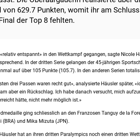
l von 629.7 Punkten, womit ihr am Schluss
Final der Top 8 fehlten.
i «relativ entspannt» in den Wettkampf gegangen, sagte Nicole
rsprechend. In der dritten Serie gelangen der 45-jährigen Sport
nmal auf über 105 Punkte (105.7). In den anderen Serien totali
sten drei Passen waren recht gut», analysierte Häusler später, «i
am aber ein Rückschlag. Ich habe danach versucht, mich aufzura
rreicht hätte, nicht mehr möglich ist.»
dmedaille ging schliesslich an den Franzosen Tanguy de la Fore
i (BRA) und Mika Mizuta (JPN).
Häusler hat an ihren dritten Paralympics noch einen dritten Wet