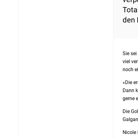
Tota
den 
Sie se
viel ve
noch ei
«Die er
Dann k
gerne e
Die Gol
Galgan
Nicole 