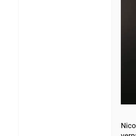
Nico
verp