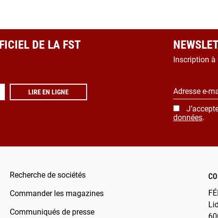
ICIEL DE LA FST
NEWSLET
Inscription à
Adresse e-ma
LIRE EN LIGNE
J’accepte
données
.
Recherche de sociétés
CO
FÉ
Commander les magazines
Li
Communiqués de presse
60