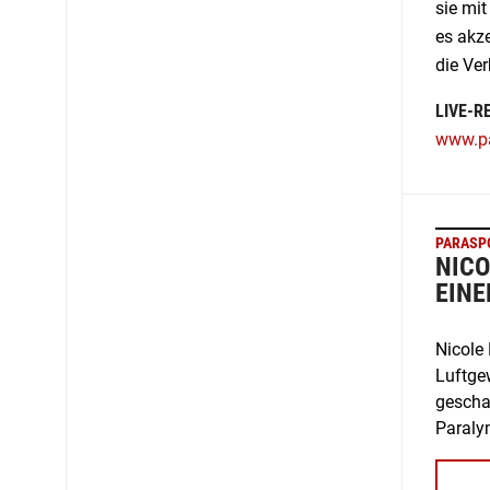
sie mi
es akze
die Ve
LIVE-R
www.pa
PARASP
NICO
EINE
Nicole
Luftge
geschaf
Paraly