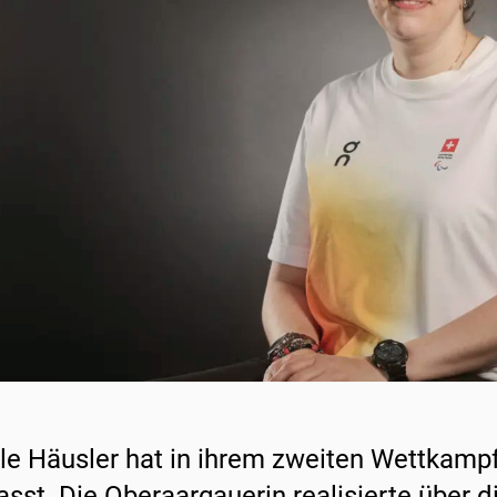
le Häusler hat in ihrem zweiten Wettkampf 
asst. Die Oberaargauerin realisierte über 