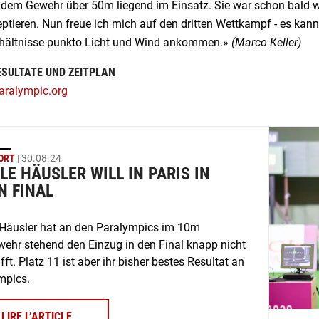
t dem Gewehr über 50m liegend im Einsatz. Sie war schon bald w
ptieren. Nun freue ich mich auf den dritten Wettkampf - es kann
rhältnisse punkto Licht und Wind ankommen.»
(Marco Keller)
ESULTATE UND ZEITPLAN
ralympic.org
ORT
| 30.08.24
LE HÄUSLER WILL IN PARIS IN
N FINAL
 Häusler hat an den Paralympics im 10m
wehr stehend den Einzug in den Final knapp nicht
ft. Platz 11 ist aber ihr bisher bestes Resultat an
mpics.
LIRE L’ARTICLE