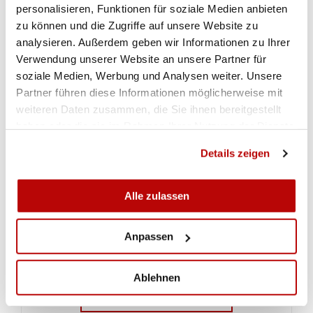
personalisieren, Funktionen für soziale Medien anbieten
Seniorveteranen gewann Robert Keller
zu können und die Zugriffe auf unsere Website zu
(Mettauertal).
(Wolfgang Rytz)
analysieren. Außerdem geben wir Informationen zu Ihrer
Verwendung unserer Website an unsere Partner für
soziale Medien, Werbung und Analysen weiter. Unsere
IMPRESSIONEN
Partner führen diese Informationen möglicherweise mit
weiteren Daten zusammen, die Sie ihnen bereitgestellt
haben oder die sie im Rahmen Ihrer Nutzung der Dienste
gesammelt haben.
Details zeigen
Alle zulassen
Anpassen
Ablehnen
VOIR LA GALERIE