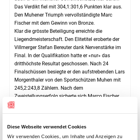
Das Verdikt fiel mit 304,1:301,6 Punkten klar aus.
Den Muhener Triumph vervollständigte Marc
Fischer mit dem Gewinn von Bronze.
Klar die grösste Beteiligung erreichte die
Liegendmeisterschaft. Den Elitetitel eroberte der
Villmerger Stefan Bereuter dank Nervenstärke im
Final. In der Qualifikation hatte er «nur» das
dritthöchste Resultat geschossen. Nach 24
Finalschüssen besiegte er den aufstrebenden Lars
Morgenthaler von den Sportschützen Muhen mit
245,2:243,8 Zählern. Nach dem
Zweistellungserfolg sicherte sich Marco Fischer
hier nochmals die Bronzemedaille.
Die weiteren Finalsieger heissen Riwana Plattner
(Frick/U21), Silvia Plaz (Brugg/Senioren) und Jörg
Diese Webseite verwendet Cookies
Fankhauser (Rombach/Veteranen). Den U17-Sieg
heimste der Muhener Felix Frey ein, bei den
Wir verwenden Cookies, um Inhalte und Anzeigen zu