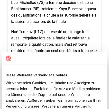
Lael Michellod (VS) a terminé deuxième et Lena
Fankhauser (BE) troisième. Kaya Buser, vainqueur
des qualifications, a chuté à la surprise générale à
la sixième place lors de la finale.
Noé Terretaz (U17) a présenté une image tout
aussi irrégulière lors de la finale : le valaisan a
remporté la qualification, mais s'est retrouvé
quatrième en finale, un seul des 14 tirs a touché le
centre. Amère, mais instructif. La prochaine fois,
l'expérience l’aidera à mieux compenser un faux
départ. Kerstin Dreier (BE), qui occupait encore la
Diese Webseite verwendet Cookies
cinquième place après les qualifications, a
remporté la compétition des moins de 17 ans.
Wir verwenden Cookies, um Inhalte und Anzeigen zu
L'argent est allé à Eleanor Artho.
personalisieren, Funktionen für soziale Medien anbieten
zu können und die Zugriffe auf unsere Website zu
Chez les plus âgés (U21), le favori Samuel Thurre
analysieren. Außerdem geben wir Informationen zu Ihrer
(VS) a remporté le titre devant Jacopo Imerico (TI).
Verwendung unserer Website an unsere Partner für