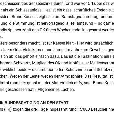
dschiessen des Sensebezirks durch. Und wer vor Ort über das wei
r als ein Schiessanlass – es ist ein gesellschaftliches Ereignis, 
sident Bruno Kaeser zeigt sich am Samstagnachmittag rundum zu
gung, die Stimmung ist hervorragend, alles läuft rund – so darf 
endisziplinen zählt das OK übers Wochenende. Insgesamt werde
t.
ers besonders macht, ist für Kaeser klar: «Hier wird tatsächlich
n einem Ort.» Viele kämen nur einmal im Jahr zum Gewehr – ge
 sich ab, das gehört einfach dazu. Das ist die Faszination: ein F
omas Schwartz, Mitglied des OK und inoffizieller Medienverantwo
er wirklich beide – die ambitionierten Schützinnen und Schützen, 
hen. Wegen der Leute, wegen der Atmosphäre. Das Resultat ist 
immt man hier quasi mit der Muttermilch auf», sagt Bruno Kae
 nie geschossen hat.» Allgemeines Lachen.
EIN
BUNDESRAT GING AN DEN START
rs (FR) zogen die drei Tage insgesamt rund 15’000 Besucherinne