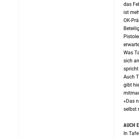
das Fel
ist meh
OK-Prä
Beteili
Pistol
erwarte
Was Taf
sich a
spricht
Auch Th
gibt hi
mitmac
«Das n
selbst
AUCH 
In Tafe