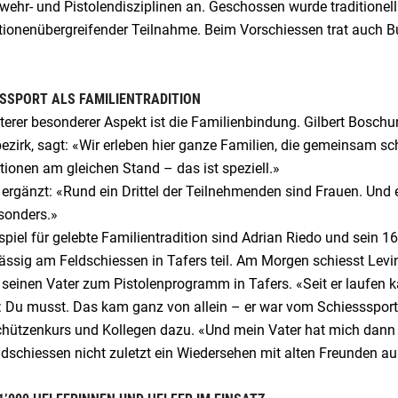
ehr- und Pistolendisziplinen an. Geschossen wurde traditionell
ionenübergreifender Teilnahme. Beim Vorschiessen trat auch Bun
SSPORT ALS FAMILIENTRADITION
terer besonderer Aspekt ist die Familienbindung. Gilbert Bosch
zirk, sagt: «Wir erleben hier ganze Familien, die gemeinsam schi
ionen am gleichen Stand – das ist speziell.»
ergänzt: «Rund ein Drittel der Teilnehmenden sind Frauen. Und e
sonders.»
spiel für gelebte Familientradition sind Adrian Riedo und sein
ässig am Feldschiessen in Tafers teil. Am Morgen schiesst Le
er seinen Vater zum Pistolenprogramm in Tafers. «Seit er laufen 
: Du musst. Das kam ganz von allein – er war vom Schiesssport 
ützenkurs und Kollegen dazu. «Und mein Vater hat mich dann zur
dschiessen nicht zuletzt ein Wiedersehen mit alten Freunden au