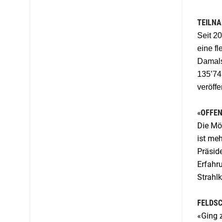
TEILNA
Seit 2
eine fl
Damals
135’74
veröffen
«OFFEN
Die Mög
ist meh
Präside
Erfahru
Strahlk
FELDSC
«Ging 