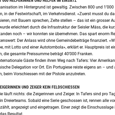
 1’000 HELFERINNEN UND HELFER IM EINSATZ
anisation im Hintergrund ist gewaltig. Zwischen 800 und 1’000 
, in der Festwirtschaft, im Verkehrsdienst. «Zuerst musst du das
ieren, mit Bauern sprechen, Zelte stellen – das ist ein grosser 
wurde erleichtert durch die Infrastruktur der Seisler Mäss, die 
standen noch – wir konnten sie übernehmen. Das spart enorm Re
enswert: Der Anlass wird ohne Gemeindebeiträge finanziert. «
, mit Lotto und einer Autotombola», erklärt er. Hauptpreis ist 
n, die gesamte Preissumme beträgt 40’000 Franken.
nternationale Gäste finden ihren Weg nach Tafers: Vier Amerika
ische Delegation vor Ort. Ein Portugiese reiste eigens an – und 
, beim Vorschiessen mit der Pistole anzutreten.
EIGERINNEN UND ZEIGER KEIN FELDSCHIESSEN
e läuft nichts: die Zeigerinnen und Zeiger. In Tafers sind pro Ta
in Dreierteams. Sobald eine Serie geschossen ist, rennen alle 
zählt, angezeigt und eingetragen. Einer zeigt die Einschusslage in
 das Resultat.