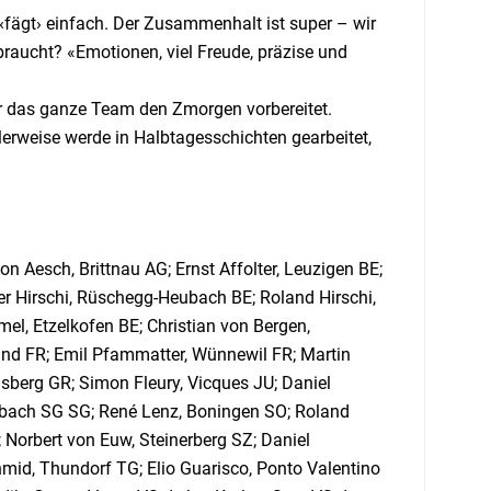
 ‹fägt› einfach. Der Zusammenhalt ist super – wir
braucht? «Emotionen, viel Freude, präzise und
ür das ganze Team den Zmorgen vorbereitet.
rweise werde in Halbtagesschichten gearbeitet,
 Aesch, Brittnau AG; Ernst Affolter, Leuzigen BE;
er Hirschi, Rüschegg-Heubach BE; Roland Hirschi,
mel, Etzelkofen BE; Christian von Bergen,
Grand FR; Emil Pfammatter, Wünnewil FR; Martin
sberg GR; Simon Fleury, Vicques JU; Daniel
nbach SG SG; René Lenz, Boningen SO; Roland
Z; Norbert von Euw, Steinerberg SZ; Daniel
id, Thundorf TG; Elio Guarisco, Ponto Valentino