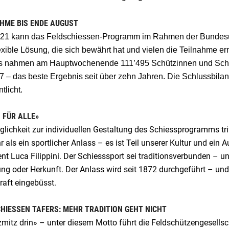
HME BIS ENDE AUGUST
021 kann das Feldschiessen-Programm im Rahmen der Bundesü
exible Lösung, die sich bewährt hat und vielen die Teilnahme e
 nahmen am Hauptwochenende 111’495 Schützinnen und Schütz
7 – das beste Ergebnis seit über zehn Jahren. Die Schlussbilan
tlicht.
 FÜR ALLE»
lichkeit zur individuellen Gestaltung des Schiessprogramms tri
r als ein sportlicher Anlass – es ist Teil unserer Kultur und ei
nt Luca Filippini. Der Schiesssport sei traditionsverbunden – und
ng oder Herkunft. Der Anlass wird seit 1872 durchgeführt – und 
raft eingebüsst.
HIESSEN TAFERS: MEHR TRADITION GEHT NICHT
zmitz drin» – unter diesem Motto führt die Feldschützengesells