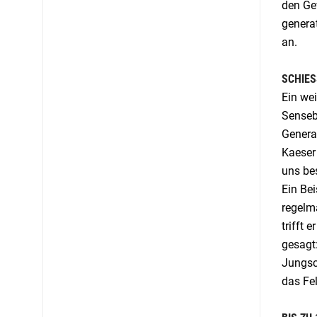
den Gew
generat
an.
SCHIES
Ein wei
Sensebe
Generat
Kaeser 
uns be
Ein Bei
regelm
trifft 
gesagt
Jungsch
das Fel