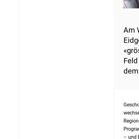
Am W
Eidg
«grö
Feld
dem 
Gescho
wechsel
Region
Progra
– und b