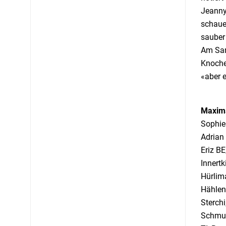
Jeanny 
schauen
sauber
Am Sam
Knoche
«aber 
Maxima
Sophie
Adrian
Eriz BE
Innertk
Hürlim
Hählen
Sterchi
Schmuc