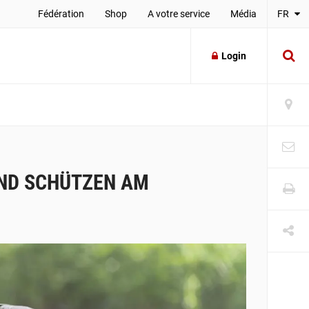
Fédération
Shop
A votre service
Média
FR
Login
UND SCHÜTZEN AM