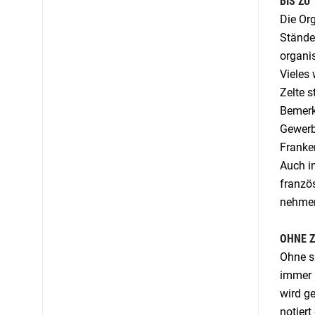
BIS ZU
Die Org
Ständen
organis
Vieles 
Zelte 
Bemerk
Gewerbe
Franke
Auch i
französ
nehmen
OHNE Z
Ohne si
immer 
wird ge
notiert