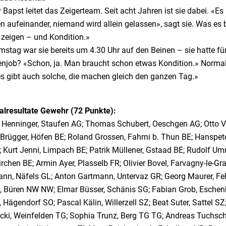
Bapst leitet das Zeigerteam. Seit acht Jahren ist sie dabei. «Es
 aufeinander, niemand wird allein gelassen», sagt sie. Was es 
 zeigen – und Kondition.»
stag war sie bereits um 4.30 Uhr auf den Beinen – sie hatte f
njob? «Schon, ja. Man braucht schon etwas Kondition.» Normale
es gibt auch solche, die machen gleich den ganzen Tag.»
lresultate Gewehr (72 Punkte):
 Henninger, Staufen AG; Thomas Schubert, Oeschgen AG; Otto Von
 Brügger, Höfen BE; Roland Grossen, Fahrni b. Thun BE; Hanspet
; Kurt Jenni, Limpach BE; Patrik Müllener, Gstaad BE; Rudolf Um
irchen BE; Armin Ayer, Plasselb FR; Olivier Bovel, Farvagny-le-
ann, Näfels GL; Anton Gartmann, Untervaz GR; Georg Maurer, Fel
, Büren NW NW; Elmar Büsser, Schänis SG; Fabian Grob, Esche
, Hägendorf SO; Pascal Kälin, Willerzell SZ; Beat Suter, Sattel S
ki, Weinfelden TG; Sophia Trunz, Berg TG TG; Andreas Tuchschm