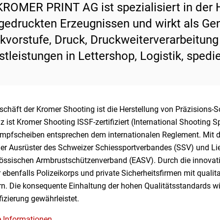
KROMER PRINT AG ist spezialisiert in der 
gedruckten Erzeugnissen und wirkt als Gen
kvorstufe, Druck, Druckweiterverarbeitung 
stleistungen in Lettershop, Logistik, sped
chäft der Kromer Shooting ist die Herstellung von Präzisions-Sc
 ist Kromer Shooting ISSF-zertifiziert (International Shooting S
mpfscheiben entsprechen dem internationalen Reglement. Mit d
ller Ausrüster des Schweizer Schiessportverbandes (SSV) und Li
össischen Armbrustschützenverband (EASV). Durch die innovati
ebenfalls Polizeikorps und private Sicherheitsfirmen mit quali
rn. Die konsequente Einhaltung der hohen Qualitätsstandards wir
fizierung gewährleistet.
e Informationen