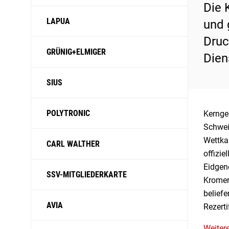
Die 
LAPUA
und 
Druc
GRÜNIG+ELMIGER
Dien
SIUS
POLYTRONIC
Kernges
Schweiz
Wettka
CARL WALTHER
offizie
Eidgen
SSV-MITGLIEDERKARTE
Kromer 
beliefe
AVIA
Rezerti
Weiter