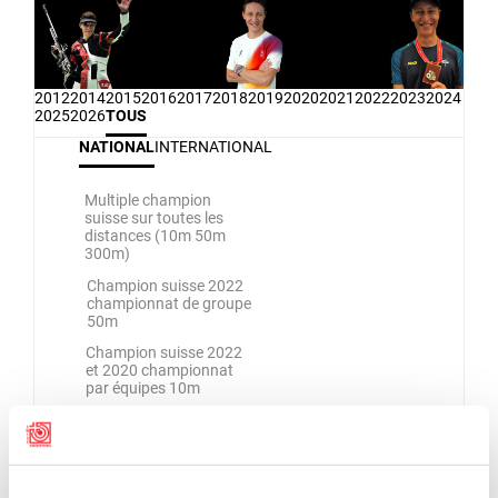
2012
2014
2015
2016
2017
2018
2019
2020
2021
2022
2023
2024
2025
2026
TOUS
NATIONAL
INTERNATIONAL
Multiple champion
suisse sur toutes les
distances (10m 50m
300m)
Champion suisse 2022
championnat de groupe
50m
Champion suisse 2022
et 2020 championnat
par équipes 10m
Champion suisse 2020
50m carabine trois
positions
Champion suisse 2019