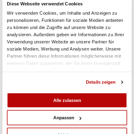
10m carabine à air
Diese Webseite verwendet Cookies
comprimé
Wir verwenden Cookies, um Inhalte und Anzeigen zu
2ème place
50m carabine trois positions
personalisieren, Funktionen für soziale Medien anbieten
zu können und die Zugriffe auf unsere Website zu
1ère place
10m carabine à air comprimé
analysieren. Außerdem geben wir Informationen zu Ihrer
Verwendung unserer Website an unsere Partner für
2ème place
50m carabine trois positions
soziale Medien, Werbung und Analysen weiter. Unsere
Partner führen diese Informationen möglicherweise mit
1ère place
50m carabine trois positions
weiteren Daten zusammen, die Sie ihnen bereitgestellt
haben oder die sie im Rahmen Ihrer Nutzung der Dienste
SPONSORS INDIVIDUELS
gesammelt haben.
Details zeigen
Carl Walther
Marti Gründungstechnik AG
Alle zulassen
Federer Augenoptik Buchs
Association des Donateurs des équipes nationales de tir
Anpassen
EQUIPEMENTIERS