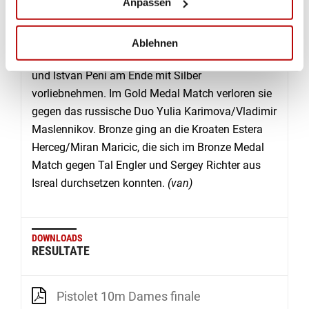
Anpassen
und dem 93. Rang (bei 102 Schützen) gewesen
sein.
Ablehnen
Trotz neuem Weltrekord mussten Eszter Denes
und Istvan Peni am Ende mit Silber
vorliebnehmen. Im Gold Medal Match verloren sie
gegen das russische Duo Yulia Karimova/Vladimir
Maslennikov. Bronze ging an die Kroaten Estera
Herceg/Miran Maricic, die sich im Bronze Medal
Match gegen Tal Engler und Sergey Richter aus
Isreal durchsetzen konnten.
(van)
DOWNLOADS
RESULTATE
Pistolet 10m Dames finale