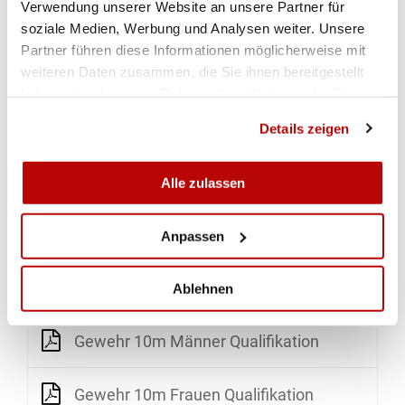
Verwendung unserer Website an unsere Partner für
Gewehr 10m Mixed Qualifikation
soziale Medien, Werbung und Analysen weiter. Unsere
Partner führen diese Informationen möglicherweise mit
Pistole 10m Mixed Qualifikation
weiteren Daten zusammen, die Sie ihnen bereitgestellt
haben oder die sie im Rahmen Ihrer Nutzung der Dienste
gesammelt haben.
RESULTATE DONNERSTAG, 25. JANUAR 2024
Details zeigen
Pistole 10m Männer Final
Alle zulassen
Pistole 10m Männer Qualifikation
Anpassen
Pistole 10m Frauen Qualifikation
Ablehnen
Gewehr 10m Männer Qualifikation
Gewehr 10m Frauen Qualifikation