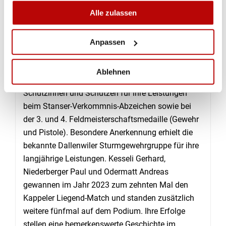
Samuel Christen von der Schützengesellschaft
Alle zulassen
Wolfenschiessen, der den Schweizermeistertitel
2023 im Standardgewehr-Zweistellungsmatch
Anpassen
(liegend & kniend je 30 Schuss) errang. (Max
Ziegler)
Ablehnen
Verdiente Ehrungen erhielten verschiedene
Schützinnen und Schützen für ihre Leistungen
beim Stanser-Verkommnis-Abzeichen sowie bei
der 3. und 4. Feldmeisterschaftsmedaille (Gewehr
und Pistole). Besondere Anerkennung erhielt die
bekannte Dallenwiler Sturmgewehrgruppe für ihre
langjährige Leistungen. Kesseli Gerhard,
Niederberger Paul und Odermatt Andreas
gewannen im Jahr 2023 zum zehnten Mal den
Kappeler Liegend-Match und standen zusätzlich
weitere fünfmal auf dem Podium. Ihre Erfolge
stellen eine bemerkenswerte Geschichte im