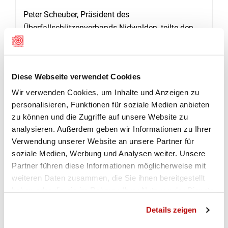
Peter Scheuber, Präsident des
Überfallschützenverbands Nidwalden, teilte den
Anwesenden ebenfalls interessante Neuigkeiten
zur Ausrichtung des Überfallschiessens 2024 mit.
Dabei wurde bekannt gegeben, dass die
Diese Webseite verwendet Cookies
Zielscheibe neu rund sein wird und ein neuer
Wir verwenden Cookies, um Inhalte und Anzeigen zu
Standort mit künstlichen Kugelfangkästen
personalisieren, Funktionen für soziale Medien anbieten
gefunden wurde. Zu-dem wurde der Schiesstag
zu können und die Zugriffe auf unsere Website zu
auf Samstag, den 24. August 2024, verlegt, anstatt
analysieren. Außerdem geben wir Informationen zu Ihrer
wie üblich am frühen Sonn-tagmorgen.
Verwendung unserer Website an unsere Partner für
soziale Medien, Werbung und Analysen weiter. Unsere
Für herausragende Leistungen im Schiesssport
Partner führen diese Informationen möglicherweise mit
wurden folgende Personen geehrt: Hans-Peter
weiteren Daten zusammen, die Sie ihnen bereitgestellt
Bucher von der Schützengesellschaft Ennetmoos
haben oder die sie im Rahmen Ihrer Nutzung der Dienste
wurde zum Schweizermeister 2023 im Liegend-
gesammelt haben.
Match mit dem Sturmgewehr 57 in der Kategorie
Details zeigen
Veteranen gekürt. Ebenfalls erfolgreich war