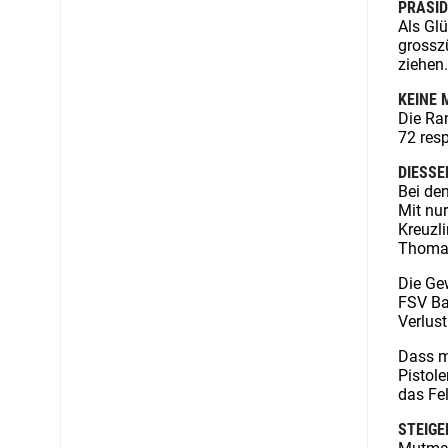
PRÄSID
Als Gl
grossz
ziehen.
KEINE 
Die Ra
72 resp
DIESSE
Bei de
Mit nur
Kreuzl
Thomas
Die Gew
FSV Ba
Verlus
Dass m
Pistol
das Fel
STEIGE