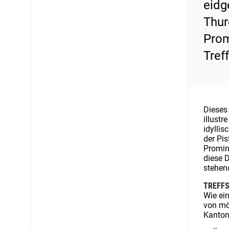
eidg
Thur
Prom
Tref
Dieses
illustr
idyllis
der Pi
Promin
diese D
stehend
TREFFS
Wie ein
von mö
Kanton