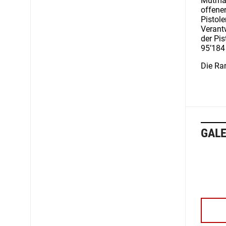
Mutmas
offenen
Pistol
Verant
der Pi
95’184
Die Ra
GALE