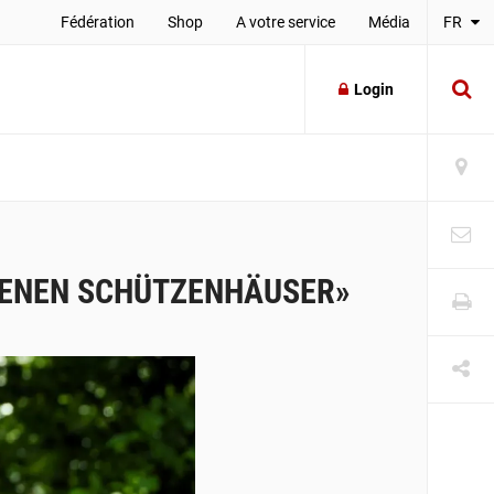
Fédération
Shop
A votre service
Média
FR
Login
FENEN SCHÜTZENHÄUSER»