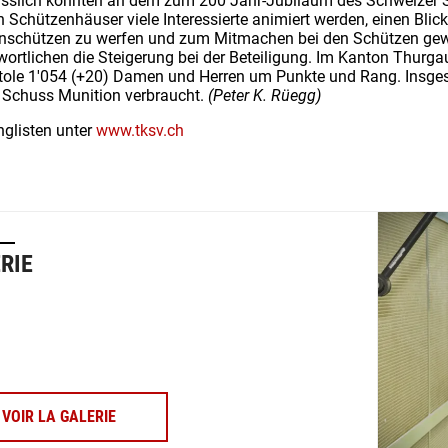
slich konnten an dem zum 200 Jahr-Jubiläum des Schweizer S
 Schützenhäuser viele Interessierte animiert werden, einen Blick
enschützen zu werfen und zum Mitmachen bei den Schützen gewo
wortlichen die Steigerung bei der Beteiligung. Im Kanton Thur
stole 1'054 (+20) Damen und Herren um Punkte und Rang. Insg
 Schuss Munition verbraucht.
(Peter K. Rüegg)
nglisten unter
www.tksv.ch
RIE
VOIR LA GALERIE