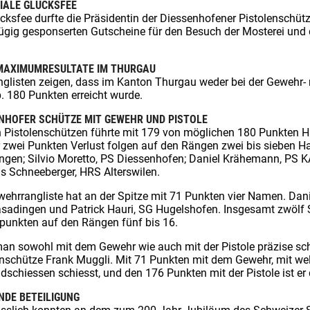
IALE GLÜCKSFEE
ücksfee durfte die Präsidentin der Diessenhofener Pistolenschüt
ügig gesponserten Gutscheine für den Besuch der Mosterei un
MAXIMUMRESULTATE IM THURGAU
nglisten zeigen, dass im Kanton Thurgau weder bei der Gewehr-
. 180 Punkten erreicht wurde.
NHOFER SCHÜTZE MIT GEWEHR UND PISTOLE
n Pistolenschützen führte mit 179 von möglichen 180 Punkten Ha
 zwei Punkten Verlust folgen auf den Rängen zwei bis sieben Ha
ingen; Silvio Moretto, PS Diessenhofen; Daniel Krähemann, PS 
 Schneeberger, HRS Alterswilen.
ehrrangliste hat an der Spitze mit 71 Punkten vier Namen. Dani
sadingen und Patrick Hauri, SG Hugelshofen. Insgesamt zwölf 
tpunkten auf den Rängen fünf bis 16.
an sowohl mit dem Gewehr wie auch mit der Pistole präzise sch
enschütze Frank Muggli. Mit 71 Punkten mit dem Gewehr, mit wel
dschiessen schiesst, und den 176 Punkten mit der Pistole ist e
NDE BETEILIGUNG