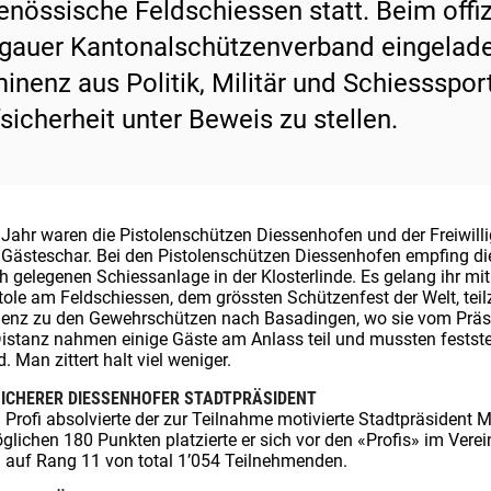
enössische Feldschiessen statt. Beim offi
gauer Kantonalschützenverband eingeladen 
inenz aus Politik, Militär und Schiessspor
fsicherheit unter Beweis zu stellen.
 Jahr waren die Pistolenschützen Diessenhofen und der Freiwill
e Gästeschar. Bei den Pistolenschützen Diessenhofen empfing die
ch gelegenen Schiessanlage in der Klosterlinde. Es gelang ihr mi
stole am Feldschiessen, dem grössten Schützenfest der Welt, te
enz zu den Gewehrschützen nach Basadingen, wo sie vom Präs
istanz nahmen einige Gäste am Anlass teil und mussten feststell
. Man zittert halt viel weniger.
ICHERER DIESSENHOFER STADTPRÄSIDENT
 Profi absolvierte der zur Teilnahme motivierte Stadtpräsident 
glichen 180 Punkten platzierte er sich vor den «Profis» im Ver
 auf Rang 11 von total 1’054 Teilnehmenden.