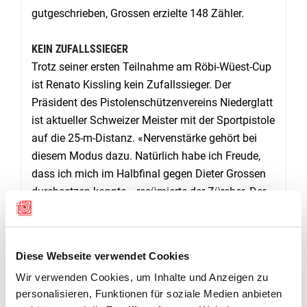
gutgeschrieben, Grossen erzielte 148 Zähler.
KEIN ZUFALLSSIEGER
Trotz seiner ersten Teilnahme am Röbi-Wüest-Cup
ist Renato Kissling kein Zufallssieger. Der
Präsident des Pistolenschützenvereins Niederglatt
ist aktueller Schweizer Meister mit der Sportpistole
auf die 25-m-Distanz. «Nervenstärke gehört bei
diesem Modus dazu. Natürlich habe ich Freude,
dass ich mich im Halbfinal gegen Dieter Grossen
durchsetzen konnte», resümierte der Zürcher. Der
Aargauer Altmeister zeigte sich gefasst: «Heute
schoss ich zu wenig genau. So brauchte ich
bereits im Achtel- und Viertelfinal Glück. Ich werde
Diese Webseite verwendet Cookies
eben auch älter.»
Wir verwenden Cookies, um Inhalte und Anzeigen zu
Resultate
personalisieren, Funktionen für soziale Medien anbieten