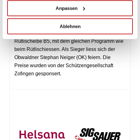
STEPHAN NEIGER VOM OK GEWINNT DAS
Anpassen
DELEGIERTENSCHIESSEN
Traditionell absolvierten die Delegierten auf dem
Beckenrieder Pistolenstand das
Ablehnen
Delegiertenschiessen. Geschossen wurde auf die
Rütlischeibe B5, mit dem gleichen Programm wie
beim Rütlischiessen. Als Sieger liess sich der
Obwaldner Stephan Neiger (OK) feiern. Die
Preise wurden von der Schützengesellschaft
Zofingen gesponsert.