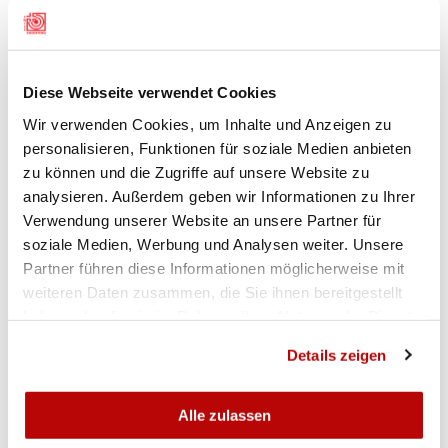
88. HISTORISCHES PISTOLEN-RÜTLISCHIESSEN 2026
Traditionsgemäss findet das Historische Pistolen-
Rütlischiessen am dritten Sonntag im Oktober
statt, 2026 am Sonntag, 18. Oktober. Die
Diese Webseite verwendet Cookies
Tagesordnung und der Schiessplan wurden von
Wir verwenden Cookies, um Inhalte und Anzeigen zu
den Delegierten oppositionslos genehmigt.
personalisieren, Funktionen für soziale Medien anbieten
zu können und die Zugriffe auf unsere Website zu
Es werden wiederum über 90 Gastsektionen à
analysieren. Außerdem geben wir Informationen zu Ihrer
acht Schützen eingeladen. Die Stammsektionen
Verwendung unserer Website an unsere Partner für
treten mit 152 Schützen an und kämpfen um Ehre
soziale Medien, Werbung und Analysen weiter. Unsere
und Ruhm auf dem Rütli.
Partner führen diese Informationen möglicherweise mit
weiteren Daten zusammen, die Sie ihnen bereitgestellt
FESTREDNERIN: NATIONALRÄTIN DURRER-KNOBEL
haben oder die sie im Rahmen Ihrer Nutzung der Dienste
Die Ehrengästeliste 2026 umfasst Vertreter aus
gesammelt haben.
Details zeigen
Schiesssport, Politik, Armee und Gesellschaft. Als
Festrednerin konnte die Nidwaldner Nationalrätin
Regina Durrer-Knobel gewonnen werden.
Alle zulassen