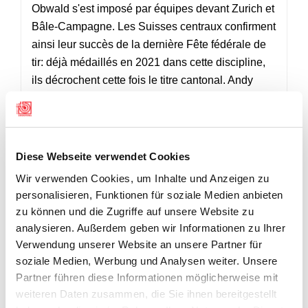
Obwald s'est imposé par équipes devant Zurich et
Bâle-Campagne. Les Suisses centraux confirment
ainsi leur succès de la dernière Fête fédérale de
tir: déjà médaillés en 2021 dans cette discipline,
ils décrochent cette fois le titre cantonal. Andy
Vera Martin (ZH) remporte le classement
individuel avec 533 points devant Markus von
Flüe (OW) et Lukas Fröhlich (ZG).
Diese Webseite verwendet Cookies
PREMIER BILAN
Wir verwenden Cookies, um Inhalte und Anzeigen zu
Le chef de la discipline Pistolet, Paul Stutz, a tiré
personalisieren, Funktionen für soziale Medien anbieten
un bilan positif de cette première journée de
zu können und die Zugriffe auf unsere Website zu
compétition. Le déroulement des concours s'est
analysieren. Außerdem geben wir Informationen zu Ihrer
effectué sans accroc. Selon lui, les participants
Verwendung unserer Website an unsere Partner für
savent parfaitement comment se déroule une telle
soziale Medien, Werbung und Analysen weiter. Unsere
compétition. «Ce sont les meilleurs tireurs qui sont
Partner führen diese Informationen möglicherweise mit
en lice aujourd'hui. Ils savent parfaitement
weiteren Daten zusammen, die Sie ihnen bereitgestellt
comment tout fonctionne», a déclaré Stutz.